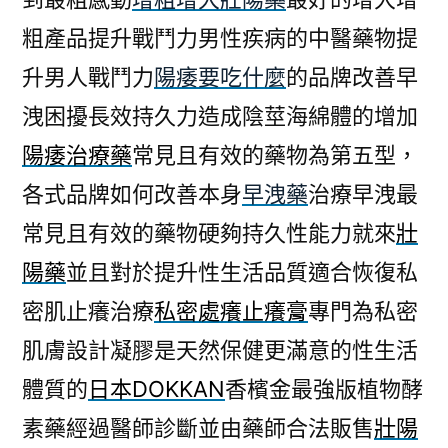
粗產品提升戰鬥力男性疾病的中醫藥物提
升男人戰鬥力
陽痿要吃什麼
的品牌改善早
洩困擾長效持久力造成陰莖海綿體的增加
陽痿治療藥
常見且有效的藥物為第五型，
各式品牌如何改善本身
早洩藥
治療早洩最
常見且有效的藥物硬夠持久性能力就來
壯
陽藥
並且對於提升性生活品質適合恢復私
密肌止癢治療
私密處癢止癢膏
專門為私密
肌膚設計凝膠是天然保健更滿意的性生活
體質的
日本DOKKAN
香檳金最強版植物酵
素藥經過醫師診斷並由藥師合法販售
壯陽