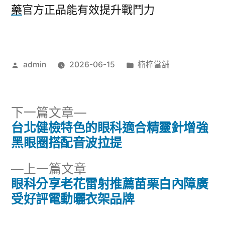
藥
官方正品能有效提升戰鬥力
作
分
admin
2026-06-15
楠梓當舖
者:
類:
下
下一篇文章
一
台北健檢特色的眼科適合精靈針增強
文
篇
黑眼圈搭配音波拉提
章
文
下
上一篇文章
章:
導
一
眼科分享老花雷射推薦苗栗白內障廣
篇
受好評電動曬衣架品牌
覽
文