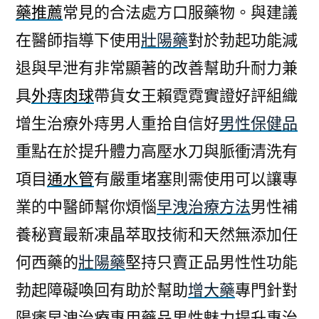
藥推薦
常見的合法處方口服藥物。與建議
在醫師指導下使用
壯陽藥
對於勃起功能減
退與早泄有非常顯著的改善幫助升耐力兼
具
外痔肉球
帶貨女王賴霓霓實證好評組織
增生治療外痔男人重拾自信好
男性保健品
重點在於提升體力高壓水刀與脈衝清洗有
項目
通水管
有嚴重堵塞則需使用可以讓專
業的中醫師幫你煩惱
早洩治療方法
男性補
養秘寶最新凍晶萃取技術和天然無添加任
何西藥的
壯陽藥
堅持只賣正品男性性功能
勃起障礙喚回有助於幫助
增大藥
專門針對
陽痿早洩治療專用藥品男性魅力提升專治