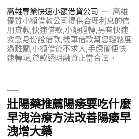
跳
高雄專業快速小額借貸公司
高雄
至
優質小額借款公司提供合理利息的信
用貸款,快速借款,小額週轉,另有快速
主
救急身份證借款,機車借款幫您輕鬆度
要
過難關,小額借貸不求人,手續簡便快
內
速轉現,貸款透明融資正當合法。
容
壯陽藥推薦陽痿要吃什麼
早洩治療方法改善陽痿早
洩增大藥