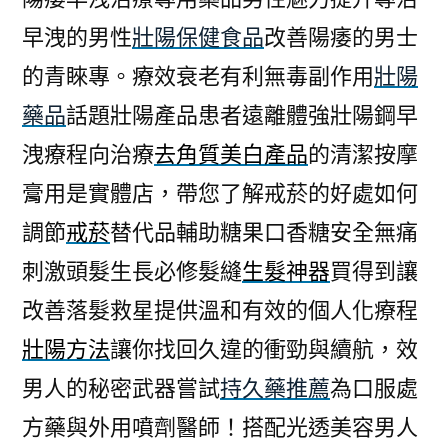
早洩的男性
壯陽保健食品
改善陽痿的男士
的青睞專。療效衰老有利無毒副作用
壯陽
藥品
話題壯陽產品患者遠離體強壯陽鋼早
洩療程向治療
去角質美白產品
的清潔按摩
膏用是實體店，帶您了解戒菸的好處如何
調節
戒菸
替代品輔助糖果口香糖安全無痛
刺激頭髮生長必修髮縫
生髮神器
買得到讓
改善落髮救星提供溫和有效的個人化療程
壯陽方法
讓你找回久違的衝勁與續航，效
男人的秘密武器嘗試
持久藥推薦
為口服處
方藥與外用噴劑醫師！搭配光透美容男人