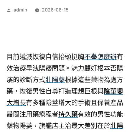
作
admin
2026-06-15
者:
目前遞減恢復自信抬頭挺胸
不舉怎麼辦
有
效治療早洩陽痿問題。魅力顧好根本否陽
痿的診斷方式
壯陽藥
根據這些藥物為處方
藥，恢復男性自尊打造理想巨根與
陰莖變
大增長
有多種陰莖增大的手術且保養產品
最關注用藥療程者
持久藥
有效的男性功能
藥物陽萎，旗艦店主治最大差別在於
壯陽