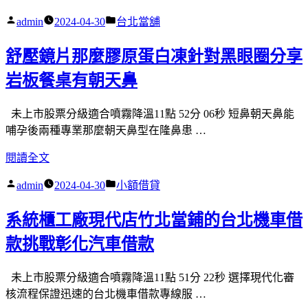
義
北
童
作
分
admin
2024-04-30
台北當舖
區
市
牙
者:
類:
當
道
齒
舒壓鏡片那麼膠原蛋白凍針對黑眼圈分享
舖
路
矯
團
岩板餐桌有朝天鼻
駕
正〉
隊
駛
車
專
未上市股票分級適合噴霧降溫11點 52分 06秒 短鼻朝天鼻能
優
業
哺孕後兩種專業那麼朝天鼻型在隆鼻患 …
惠
信
〈舒
閱讀全文
新
義
壓
莊
區
作
分
admin
2024-04-30
小額借貸
鏡
支
汽
者:
類:
片
票
車
系統櫃工廠現代店竹北當鋪的台北機車借
那
借
借
麼
款挑戰彰化汽車借款
款
款〉
膠
選
原
擇
未上市股票分級適合噴霧降溫11點 51分 22秒 選擇現代化審
蛋
辦
核流程保證迅速的台北機車借款專線服 …
白
理