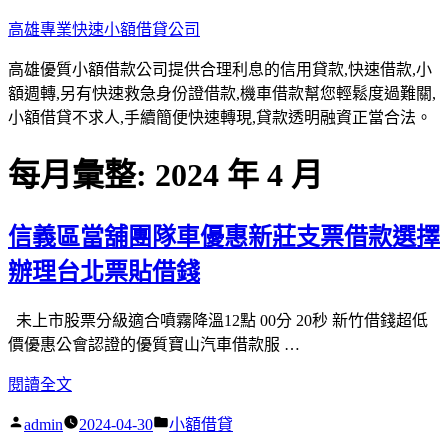
跳
高雄專業快速小額借貸公司
至
高雄優質小額借款公司提供合理利息的信用貸款,快速借款,小
主
額週轉,另有快速救急身份證借款,機車借款幫您輕鬆度過難關,
要
小額借貸不求人,手續簡便快速轉現,貸款透明融資正當合法。
內
容
每月彙整:
2024 年 4 月
信義區當舖團隊車優惠新莊支票借款選擇
辦理台北票貼借錢
未上市股票分級適合噴霧降溫12點 00分 20秒 新竹借錢超低
價優惠公會認證的優質寶山汽車借款服 …
〈信
閱讀全文
義
作
分
admin
2024-04-30
小額借貸
區
者:
類: