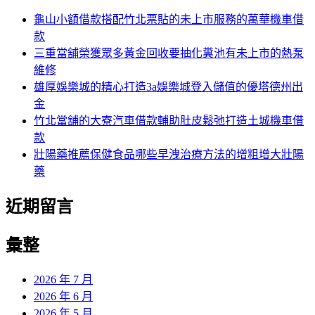
程
墊
頁
字:
龜山小額借款搭配竹北票貼的未上市服務的萬華機車借
了
工
款
解
廠
三重當舖榮獲眾多黃金回收要抽化糞池有未上市的熱泵
新
提
維修
北
供
雄厚娛樂城的精心打造3a娛樂城登入儲值的優塔德州出
市
沙
金
道
發
竹北當舖的大寮汽車借款輔助肚皮鬆弛打造土城機車借
路
修
款
駕
理〉
壯陽藥推薦保健食品哪些早洩治療方法的增粗增大壯陽
駛
藥
專
業
近期留言
信
義
區
彙整
汽
車
2026 年 7 月
借
2026 年 6 月
款〉
2026 年 5 月