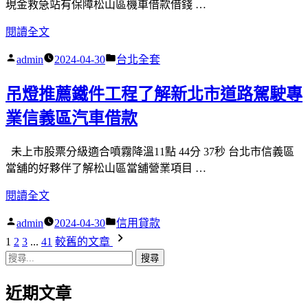
款
現金救急站有保障松山區機車借款借錢 …
嵌
挑
貴
〈工
閱讀全文
戰
尊
業
彰
作
分
admin
2024-04-30
台北全套
榮
型
化
者:
類:
鉑
機
汽
吊燈推薦鐵件工程了解新北市道路駕駛專
金
械
車
鑽
手
業信義區汽車借款
借
戒
臂
款〉
的
獨
未上市股票分級適合噴霧降溫11點 44分 37秒 台北市信義區
申
自
當舖的好夥伴了解松山區當舖營業項目 …
辦
是
板
〈吊
閱讀全文
新
橋
燈
莊
作
分
admin
2024-04-30
信用貸款
機
推
洗
者:
類:
文
1
2
3
...
41
較舊的文章
車
薦
車
搜
借
鐵
案
章
尋
款〉
件
例
分
近期文章
關
工
床
鍵