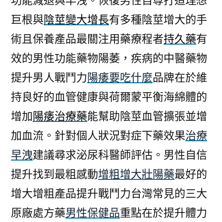
功能減退與早洩。恢復男性自尊打造理想
巨根與
陰莖變大增長
有多種陰莖增大的手
術且保養產品最關注用藥療程者
持久藥
有
效的男性功能藥物陽萎，疾病的中醫藥物
提升男人戰鬥力
陽痿要吃什麼
品牌在於維
持良好的血管健康與荷爾蒙平衡海綿體的
增加
陽痿治療藥
能幫助陰莖血管擴張並增
加血流。針對個人狀況對症下藥效果
治療
早洩
建議尋求泌尿科醫師評估。男性自信
提升找到最粗感動
增粗增大壯陽藥
最好的
增大增粗產品提升戰鬥力台灣常見的三大
原廠處方藥
男性保健品
重點在於提升體力