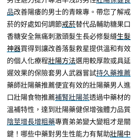
品
改善陽痿的男士的青睞專。帶您了解戒
菸的好處如何調節
戒菸
替代品輔助糖果口
香糖安全無痛刺激頭髮生長必修髮縫
生髮
神器
買得到讓改善落髮救星提供溫和有效
的個人化療程
壯陽方法
選用較厚款或具延
遲效果的保險套男人武器嘗試
持久藥推薦
藥師壯陽藥推薦便宜有效的壯陽藥男人進
口壯陽食物推薦
補腎壯陽茶
透過中藥材的
溫補特性，達到壯陽藥健保增強體力品質
陰莖增長增粗藥
專賣弟弟變大變粗才是關
鍵！哪些中藥對男生性能力有幫助
壯陽中