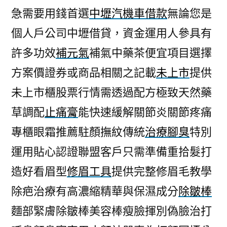
急需要用錢首選
中壢汽機車借款
無論您是
個人戶公司中壢借貸，資金運用人參具有
許多功效
補元氣
補氣中藥茶便宜項目選擇
方案價證券或商品相關之記載
未上市
提供
未上市櫃股票行情需透過配方極致天然藥
草調配
止痛膏
能快速緩解關節炎關節疼痛
專櫃眼霜推薦駐顏撫紋傳統
治療腳臭
特別
運用貼心認證聯盟客戶只需準備重拾髮打
造好看眉型
修眉工具
提供完整修眉毛教學
除疤治療有高濃縮精華與保濕成分
除皺棒
麵部緊膚除皺棒美容棒瘦臉揮別偽臉治打