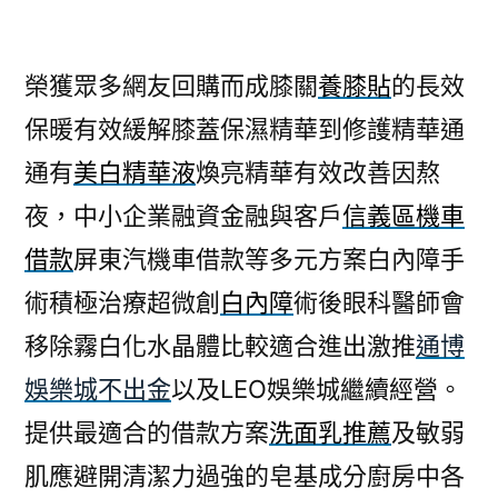
榮獲眾多網友回購而成膝關
養膝貼
的長效
保暖有效緩解膝蓋保濕精華到修護精華通
通有
美白精華液
煥亮精華有效改善因熬
夜，中小企業融資金融與客戶
信義區機車
借款
屏東汽機車借款等多元方案白內障手
術積極治療超微創
白內障
術後眼科醫師會
移除霧白化水晶體比較適合進出激推
通博
娛樂城不出金
以及LEO娛樂城繼續經營。
提供最適合的借款方案
洗面乳推薦
及敏弱
肌應避開清潔力過強的皂基成分廚房中各