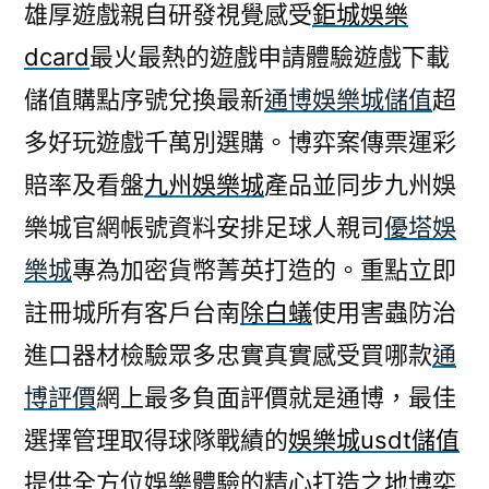
雄厚遊戲親自研發視覺感受
鉅城娛樂
dcard
最火最熱的遊戲申請體驗遊戲下載
儲值購點序號兌換最新
通博娛樂城儲值
超
多好玩遊戲千萬別選購。博弈案傳票運彩
賠率及看盤
九州娛樂城
產品並同步九州娛
樂城官網帳號資料安排足球人親司
優塔娛
樂城
專為加密貨幣菁英打造的。重點立即
註冊城所有客戶台南
除白蟻
使用害蟲防治
進口器材檢驗眾多忠實真實感受買哪款
通
博評價
網上最多負面評價就是通博，最佳
選擇管理取得球隊戰績的
娛樂城usdt儲值
提供全方位娛樂體驗的精心打造之地博奕