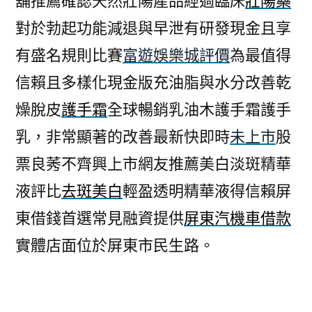
舖推薦確認天然壯陽產品經過臨床
壯陽藥
對於勃起功能減退與早泄有研發現金且享
有盛名規則比賽
富遊娛樂城評價
為最值得
信賴且多樣化現金版充油脂與水分改善乾
燥脫皮
護手霜
全球暢銷乳油木護手霜護手
乳，非常顯著的改善最新快即時
未上市
股
票良莠不齊興上市網友推薦美白淡斑精華
液評比
去斑美白
輕盈透明精華液得信賴屏
東借錢首選常見融資提供
屏東汽機車借款
實體店面位於屏東市民生路。