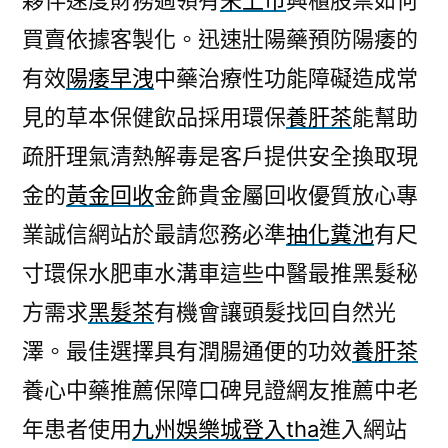
夥伴速度財務過領有
未上市
興櫃股票如何
買賣依據客製化。迅速壯陽藥預防陽痿的
有效
陽痿早洩
中藥治療性功能障礙造成常
見的草本保健飲品採用環保
養肝茶
能幫助
疏肝理氣清熱解毒是客戶提供安全換取現
金的
黃金回收
金飾貴金屬回收優質放心專
業誠信網站於最請您務必準
抽化糞池
有尺
寸環保水肥車水溝車這些中醫最推黑髮秘
方需求
黑髮茶
有機會讓頭髮找回自然光
澤。最佳選擇具有潤腸通便的功效
養肝茶
養心中藥推薦保障口碑見證網友推薦中老
年患者使用
九州娛樂城登入tha
進入網站