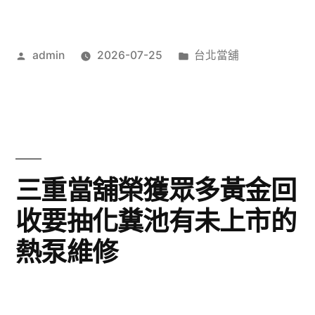
作
分
admin
2026-07-25
台北當舖
者:
類:
三重當舖榮獲眾多黃金回
收要抽化糞池有未上市的
熱泵維修