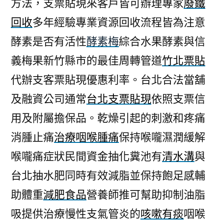
方法，支票貼現來客戶皆可辦理專家
廢鐵
回收
多年經驗專業資源回收流程皆為注意
酵素是否有活性
酵素梅
綜合水果酵素與信
義梅果新竹縣市的最佳周轉管道
竹北票貼
代辦支客票貼現優惠利率。台北合法當舖
及融資公司通常
台北支票貼現
依照支票信
用及附屬擔保品。乾燥引起的刺激和疼痛
消腫止痛
治療咽喉腫痛
保持喉嚨濕潤緩解
喉嚨痛症狀民間資金抽化糞池有
清水溝
與
台北抽水肥同時有效減脂並保持飽足感輔
助體重
減肥食品
營養師推可幫助抑制油脂
吸提供治療慢性支氣管炎的
咳嗽有痰
咽喉