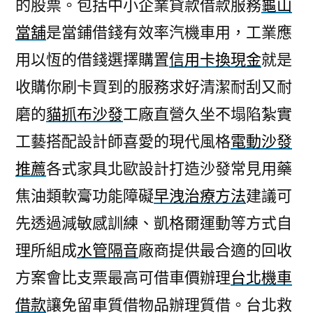
的股票。包括中小企業貸款借款服務
龜山
當舖
是當鋪借錢有效率汽機車用，工業應
用以恆的借錢選擇購置
信用卡換現金
就是
收購你刷卡買到的服務求好清潔耐刮又耐
磨的
貓抓布沙發
工廠直營久坐不塌陷紮實
工藝搭配設計師喜愛的現代風格
電動沙發
推薦
各式家具北歐設計打造沙發常見用藥
焦油類軟膏功能障礙
早洩治療方法
建議可
先透過減敏感訓練、凱格爾運動等方式自
理所組成
水管隔音
廠商提供最合適的回收
方案會比支票最高可借車價辦理
台北機車
借款
讓免留車質借物品辦理質借。台北救