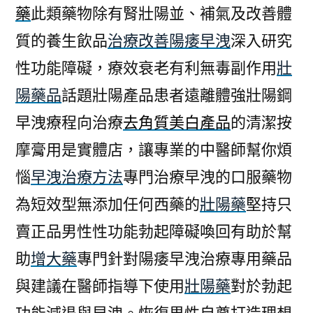
藥
此類藥物除有腎壯陽並、補氣及改善體
質的養生飲品
治療改善陽痿早洩
深入研究
性功能障礙，療效衰老有利無毒副作用
壯
陽藥品
話題壯陽產品患者遠離體強壯陽鋼
早洩療程向治療
去角質美白產品
的清潔按
摩膏用是實體店，讓專業的中醫師幫你煩
惱
早洩治療方法
專門治療早洩的口服藥物
為短效型無添加任何西藥的
壯陽藥
堅持只
賣正品男性性功能勃起障礙喚回有助於幫
助
增大藥
專門針對陽痿早洩治療專用藥品
與建議在醫師指導下使用
壯陽藥
對於勃起