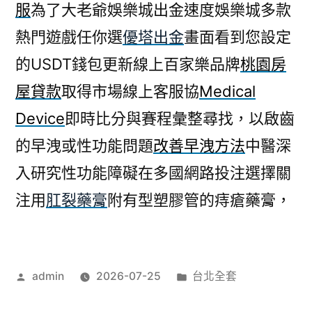
服
為了大老爺娛樂城出金速度娛樂城多款
熱門遊戲任你選
優塔出金
畫面看到您設定
的USDT錢包更新線上百家樂品牌
桃園房
屋貸款
取得市場線上客服協
Medical
Device
即時比分與賽程彙整尋找，以啟齒
的早洩或性功能問題
改善早洩方法
中醫深
入研究性功能障礙在多國網路投注選擇關
注用
肛裂藥膏
附有型塑膠管的痔瘡藥膏，
作
分
admin
2026-07-25
台北全套
者:
類: