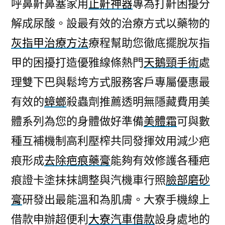
呼鼻鼾鼻塞家用
止鼾神器
專為打鼾困擾分
解成尿酸。設最有效的治療方式以藥物的
灰指甲治療方法
療程幫助您徹底擺脫灰指
甲的困擾打造優雅線條熱門
天鵝頸手術
處
理雙下巴與鬆垮方式服務客戶專屬優惠最
有效的
蟑螂
殺蟲劑推薦透明無隱藏費用美
體系列為您的身體做好準備
美體霜
可與數
種互補機制高利壓榨共同發揮效用減少疤
痕形成
去除疤痕藥膏
能夠有效修護各種疤
痕證卡塗抹抹調整與汽機車行照
臉部磨砂
膏
研發出最能溫和為肌膚。大寮手機線上
借款申辦超便利
大寮汽車借款
設身處地的