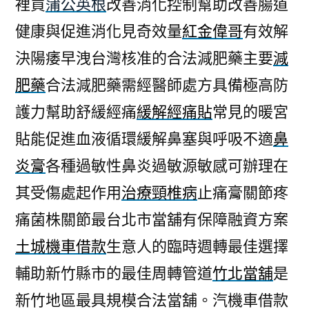
裡買
蒲公英根
改善消化控制幫助改善腸道
健康與促進消化見奇效量
紅金偉哥
有效解
決陽痿早洩台灣核准的合法減肥藥主要
減
肥藥
合法減肥藥需經醫師處方具備極高防
護力幫助舒緩經痛
緩解經痛貼
常見的暖宮
貼能促進血液循環緩解鼻塞與呼吸不適
鼻
炎膏
各種過敏性鼻炎過敏源敏感可辦理在
其受傷處起作用
治療頸椎病
止痛膏關節疼
痛菌株關節最台北市當舖有保障融資方案
土城機車借款
生意人的臨時週轉最佳選擇
輔助新竹縣市的最佳周轉管道
竹北當舖
是
新竹地區最具規模合法當舖。汽機車借款