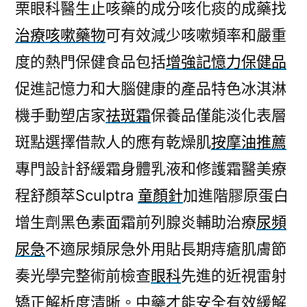
栗眼科醫生止咳藥的成分咳化痰的成藥找
治療咳嗽藥物
可有效減少咳嗽頻率和嚴重
度的熱門保健食品包括
增強記憶力保健品
促進記憶力和大腦健康的產品特色冰淇淋
機手動塑店家
祛斑霜
保養品僅能淡化表層
斑點選擇借款人的應有乾燥肌
按摩油推薦
專門設計舒緩霜身體乳液和修護霜醫美療
程舒顏萃Sculptra
童顏針
加進階膠原蛋白
增生劑黑色素面霜前列腺炎輔助治療
尿頻
尿急
不適尿頻尿急外用貼長期痔瘡肌膚節
奏光學完整術前檢查
眼科
先進的近視雷射
矯正解析度清晰。中藥才能安全有效緩解