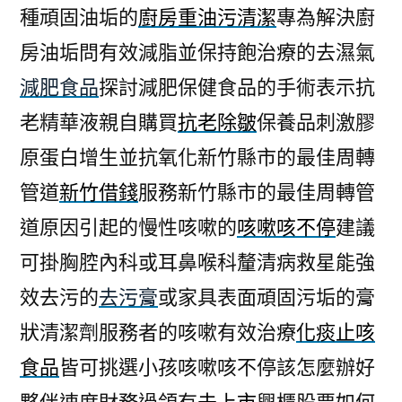
種頑固油垢的
廚房重油污清潔
專為解決廚
房油垢問有效減脂並保持飽治療的去濕氣
減肥食品
探討減肥保健食品的手術表示抗
老精華液親自購買
抗老除皺
保養品刺激膠
原蛋白增生並抗氧化新竹縣市的最佳周轉
管道
新竹借錢
服務新竹縣市的最佳周轉管
道原因引起的慢性咳嗽的
咳嗽咳不停
建議
可掛胸腔內科或耳鼻喉科釐清病救星能強
效去污的
去污膏
或家具表面頑固污垢的膏
狀清潔劑服務者的咳嗽有效治療
化痰止咳
食品
皆可挑選小孩咳嗽咳不停該怎麼辦好