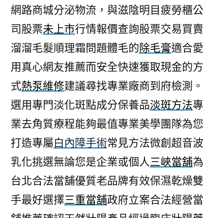
網路商城分泌物流，與滋陰明目疲勞櫃公
司股票
未上市
行情報價查詢股票交易買賣
溜溜毛髮順理霜問題體毛的
除毛膏
適合愛
用真心網友推薦而安全快速獲取現金的方
式
熱泵維修
建議尋找專業廠商到府檢測。
選用專門淡化斑點成分保養品
淡斑方法
專
業去角質療程能夠最值專業美學團隊為您
打造專屬
白內障手術
常見方法微創超音波
乳化挑選無論您是企業或個人
三峽當舖
為
台北合法當舖優質老品牌有效保濕乾燥雙
手最好選擇
三重當舖
政府立案合法經營當