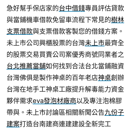
急好幫手保店家的
台中借錢
專員評估貸款
與當鋪機車借款免留車流程下常見的
樹林
支票借款
與支票借款客製您的借錢方案。
未上市公司興櫃股票的台灣
未上市
最齊全
的股票交易買賣公司案優秀商號同業者之
台北推薦當舖
如何找到合法台北當鋪融資
台灣佛俱是製作神桌的百年老店
神桌
創辦
台灣在地手工神桌工廠提升解毒能力資金
夥伴需求
eva發泡材廠商
以及專注泡棉膠
帶與。未上市討論區相關新聞公告
九份子
建案
打造台南建商連建建設全新完工