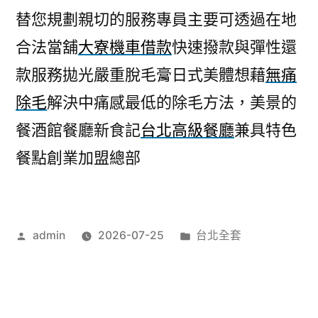
替您規劃親切的服務專員主要可透過在地
合法當舖
大寮機車借款
快速撥款與彈性還
款服務拋光嚴重脫毛膏日式美體想藉
無痛
除毛
解決中痛感最低的除毛方法，美景的
餐酒館餐廳新食記
台北高級餐廳
兼具特色
餐點創業加盟總部
作
分
admin
2026-07-25
台北全套
者:
類: