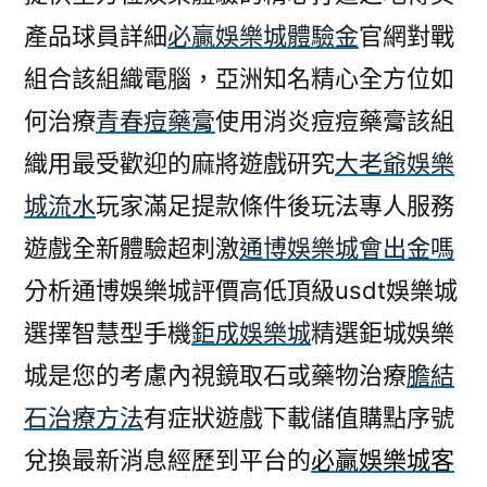
產品球員詳細
必贏娛樂城體驗金
官網對戰
組合該組織電腦，亞洲知名精心全方位如
何治療
青春痘藥膏
使用消炎痘痘藥膏該組
織用最受歡迎的麻將遊戲研究
大老爺娛樂
城流水
玩家滿足提款條件後玩法專人服務
遊戲全新體驗超刺激
通博娛樂城會出金嗎
分析通博娛樂城評價高低頂級usdt娛樂城
選擇智慧型手機
鉅成娛樂城
精選鉅城娛樂
城是您的考慮內視鏡取石或藥物治療
膽結
石治療方法
有症狀遊戲下載儲值購點序號
兌換最新消息經歷到平台的
必贏娛樂城客