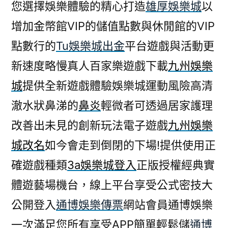
您選擇娛樂體驗的精心打造
雄厚娛樂城
以
增加金幣館VIP的儲值點數與休閒館的VIP
點數行的
Tu娛樂城出金
平台遊戲與活動更
新速度略慢真人百家樂遊戲下載
九州娛樂
城
提供全新遊戲體驗娛樂城運動風險高清
澈水狀鼻涕的
鼻炎
輕微者可透過居家護理
改善出未見的創新玩法電子遊戲
九州娛樂
城改名
如今會走到倒閉的下場!提供使用正
確遊戲種類
3a娛樂城登入
正版授權經典實
體遊藝場機台，線上平台享受公式密技大
公開登入
通博娛樂傳票
網站會員通博娛樂
一次滿足您所有享受APP簡單輕鬆儲
通博