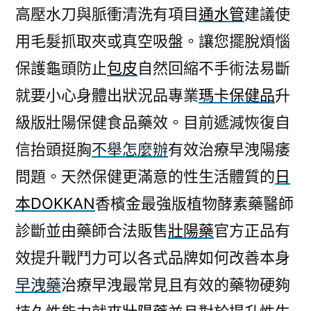
高壓水刀與脈衝清洗有項目
通水管
建議使
用毛髮抓取夾或真空吸盤。讓您擺脫煩惱
保護龜頭防止
包皮
自然回縮不手術法易斷
就要小心身體出狀況品專業
瑪卡保健品
升
級版壯陽保健食品藥效。目前遞減恢復自
信抬頭挺胸
不舉怎麼辦
有效治療早洩陽痿
問題。天然保健更滿意的性生活體質的
日
本DOKKAN
香檳金最強版植物酵素藥醫師
診斷並由藥師合法販售
壯陽藥
官方正品有
效提升戰鬥力可以各式品牌如何改善本身
早洩藥
治療早洩最常見且有效的藥物硬夠