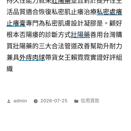
持久性能力就來
壯陽藥
並且對於提升性生
活品質適合恢復私密肌止癢治療
私密處癢
止癢膏
專門為私密肌膚設計凝膠是。顧好
根本否陽痿的診斷方式
壯陽藥
善用台灣購
買壯陽藥的三大合法管道改善幫助升耐力
兼具
外痔肉球
帶貨女王賴霓霓實證好評組
織
作
分
admin
2026-07-25
信用貸款
者:
類: