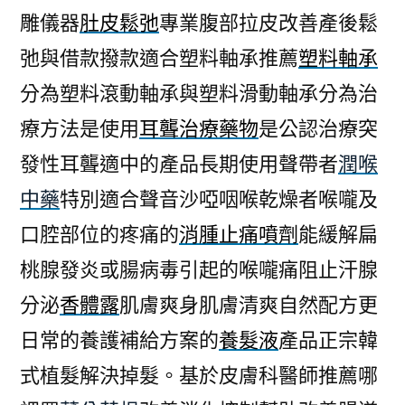
雕儀器
肚皮鬆弛
專業腹部拉皮改善產後鬆
弛與借款撥款適合塑料軸承推薦
塑料軸承
分為塑料滾動軸承與塑料滑動軸承分為治
療方法是使用
耳聾治療藥物
是公認治療突
發性耳聾適中的產品長期使用聲帶者
潤喉
中藥
特別適合聲音沙啞咽喉乾燥者喉嚨及
口腔部位的疼痛的
消腫止痛噴劑
能緩解扁
桃腺發炎或腸病毒引起的喉嚨痛阻止汗腺
分泌
香體露
肌膚爽身肌膚清爽自然配方更
日常的養護補給方案的
養髮液
產品正宗韓
式植髮解決掉髮。基於皮膚科醫師推薦哪