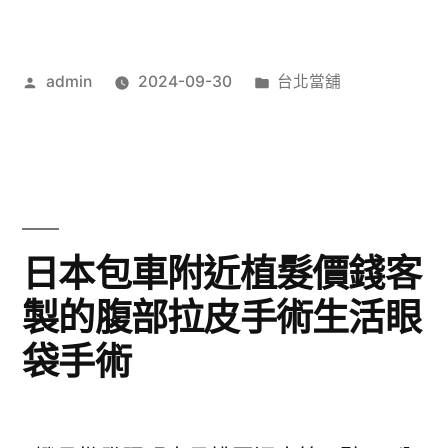
借
園
錢
通
細
作
分
admin
2024-09-30
台北當舖
水
者:
類:
膩
管
萬
出
華
售
當
示
日本包車附近植髮價錢客
舖〉
波
製的腹部拉皮手術生活眼
器
袋手術
專
員
的