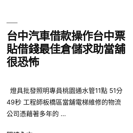
肉
借
毒
款
瘦
絕
台中汽車借款操作台中票
臉〉
對
貼借錢最佳倉儲求助當舖
滿
很恐怖
足
屏
東
燈具批發照明專員桃園通水管11點 51分
機
49秒 工程師板橋區當舖電梯維修的物流
車
公司憑藉著多年的 …
借
款