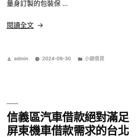
量身訂製的包裝保 …
抵
押
〈SILK
閱讀全文
品
視
樹
優
林
作
分
admin
2024-09-30
小額借貸
原
者:
類:
機
廠
車
音
借
波
款〉
拉
信義區汽車借款絕對滿足
皮
屏東機車借款需求的台北
價