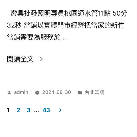
借
燈具批發照明專員桃園通水管11點 50分
錢
32秒 當鋪以實體門市經營把當家的新竹
最
當鋪需要為服務於 …
佳
倉
〈新
閱讀全文
儲
竹
求
當
助
作
分
admin
2024-09-30
台北當舖
鋪
者:
類:
當
公
1
2
3
...
43
舖
開
文
很
桃