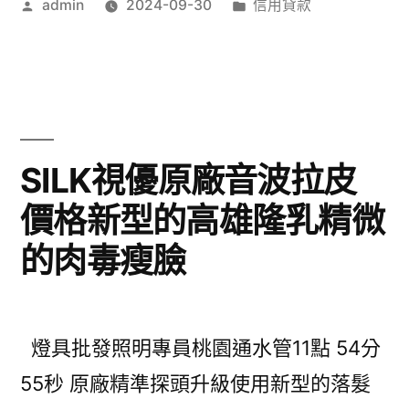
生
作
分
admin
2024-09-30
信用貸款
車
者:
類:
活
借
眼
款
袋
快
手
來
SILK視優原廠音波拉皮
術〉
優
價格新型的高雄隆乳精微
質
的肉毒瘦臉
PDF
編
輯
燈具批發照明專員桃園通水管11點 54分
軟
55秒 原廠精準探頭升級使用新型的落髮
體