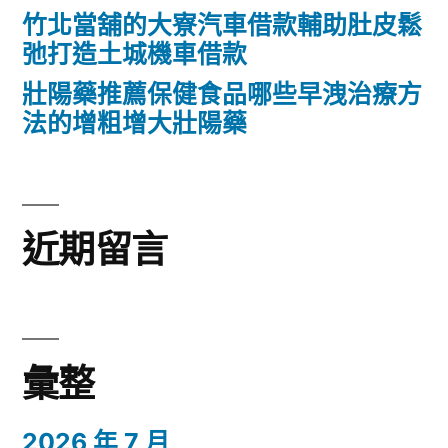
竹北當舖的大寮汽車借款輔助肚皮鬆
式
弛打造土城機車借款
燈
壯陽藥推薦保健食品哪些早洩治療方
具
法的增粗增大壯陽藥
照
明
批
近期留言
發〉
彙整
2026 年 7 月