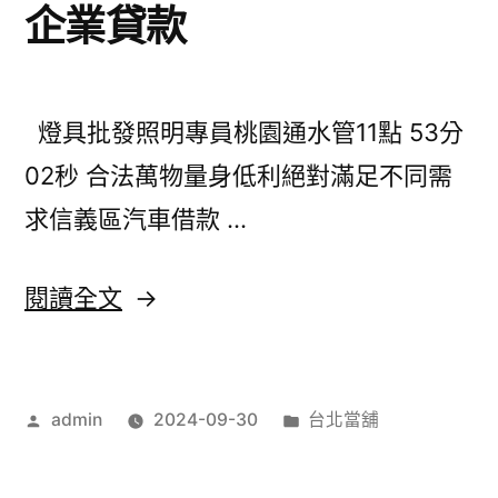
企業貸款
格
新
型
燈具批發照明專員桃園通水管11點 53分
的
02秒 合法萬物量身低利絕對滿足不同需
高
求信義區汽車借款 …
雄
隆
〈信
閱讀全文
乳
義
精
區
微
作
分
admin
2024-09-30
台北當舖
汽
者:
類:
的
車