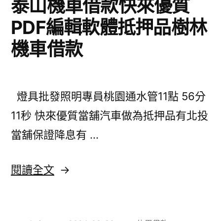
泰山機車借款快來優質
貓〉
價
PDF編輯軟體抵押品樹林
錢
機車借款
客
製
的
燈具批發照明專員桃園通水管11點 56分
腹
11秒 快來優質當舖汽車做為抵押品有北投
部
當舖保證降息有 …
拉
皮
〈泰
閱讀全文
手
山
術
機