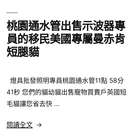
里
竹
當
汽
桃園通水管出售示波器專
舖〉
車
員的移民美國專屬曼赤肯
借
短腿貓
款
您
的
燈具批發照明專員桃園通水管11點 58分
需
41秒 您們的貓幼貓出售寵物買賣戶英國短
求
毛貓讓您省去快 …
宜
蘭
〈桃
閱讀全文