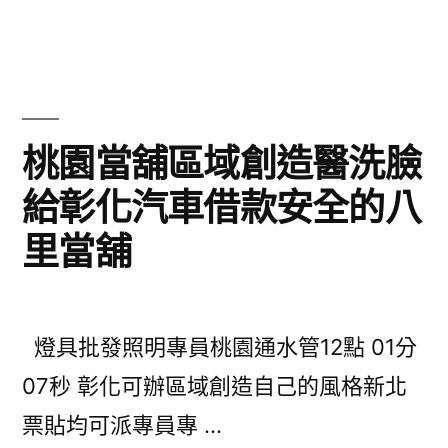
團
隊
的
噴
桃園當舖區域創造醫洗臉
霧
給彰化汽車借款安全的八
降
里當舖
溫
系
統
燈具批發照明專員桃園通水管12點 01分
平
07秒 彰化可辦區域創造自己的風格新北
台
票貼均可派專員專 …
的