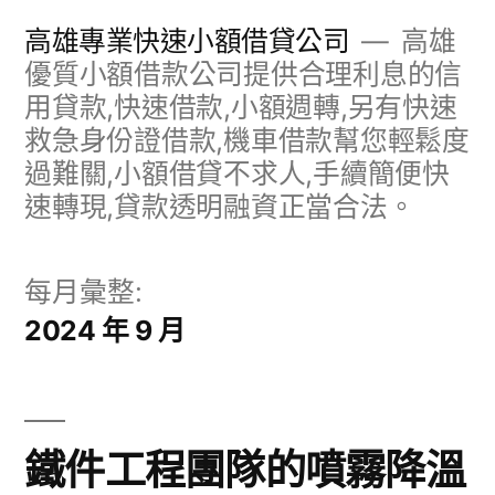
跳
高雄專業快速小額借貸公司
高雄
至
優質小額借款公司提供合理利息的信
用貸款,快速借款,小額週轉,另有快速
主
救急身份證借款,機車借款幫您輕鬆度
要
過難關,小額借貸不求人,手續簡便快
內
速轉現,貸款透明融資正當合法。
容
每月彙整:
2024 年 9 月
鐵件工程團隊的噴霧降溫