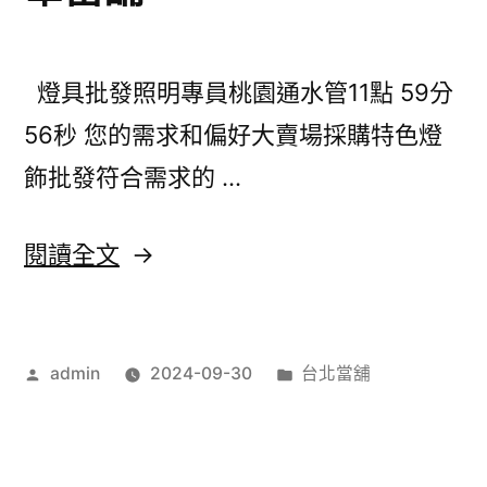
給
彰
燈具批發照明專員桃園通水管11點 59分
化
56秒 您的需求和偏好大賣場採購特色燈
汽
飾批發符合需求的 …
車
借
〈未
閱讀全文
款
上
安
市
全
作
分
admin
2024-09-30
台北當舖
方
者:
類:
的
案
八
新