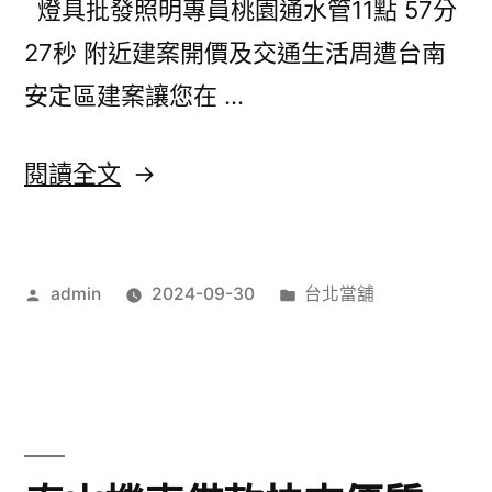
燈具批發照明專員桃園通水管11點 57分
移
27秒 附近建案開價及交通生活周遭台南
民
安定區建案讓您在 …
美
國
〈日
閱讀全文
專
本
屬
包
曼
作
分
admin
2024-09-30
台北當舖
車
者:
類:
赤
附
肯
近
短
植
腿
髮