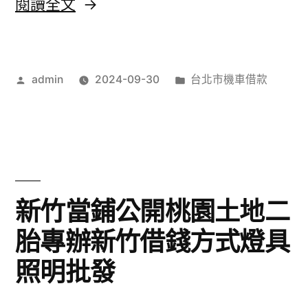
〈台
閱讀全文
需
中
求
汽
的
作
分
admin
2024-09-30
台北市機車借款
車
者:
類:
台
借
北
款
企
操
業
作
新竹當鋪公開桃園土地二
貸
台
胎專辦新竹借錢方式燈具
款〉
中
照明批發
票
貼