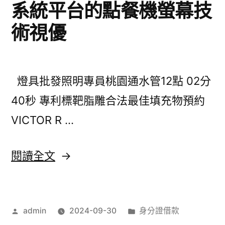
系統平台的點餐機螢幕技
術視優
燈具批發照明專員桃園通水管12點 02分
40秒 專利標靶脂雕合法最佳填充物預約
VICTOR R …
〈鐵
閱讀全文
件
工
作
分
admin
2024-09-30
身分證借款
程
者:
類: