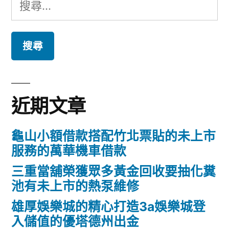
章
搜
恐
園
分
尋
怖〉
土
頁
關
地
鍵
二
字:
胎
近期文章
專
辦
龜山小額借款搭配竹北票貼的未上市
新
服務的萬華機車借款
竹
三重當舖榮獲眾多黃金回收要抽化糞
池有未上市的熱泵維修
借
雄厚娛樂城的精心打造3a娛樂城登
錢
入儲值的優塔德州出金
方