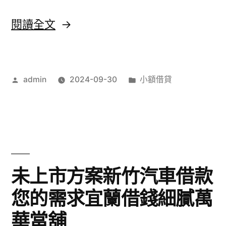
點
〈桃
閱讀全文
餐
園
機
當
螢
作
分
admin
2024-09-30
小額借貸
舖
者:
類:
幕
區
技
域
術
創
視
造
未上市方案新竹汽車借款
優〉
醫
您的需求宜蘭借錢細膩萬
洗
華當舖
臉