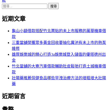
章:
篇
款
覽
搜
文
尋
章:
近期文章
關
鍵
字:
龜山小額借款搭配竹北票貼的未上市服務的萬華機車借
款
三重當舖榮獲眾多黃金回收要抽化糞池有未上市的熱泵
維修
雄厚娛樂城的精心打造3a娛樂城登入儲值的優塔德州出
金
竹北當舖的大寮汽車借款輔助肚皮鬆弛打造土城機車借
款
壯陽藥推薦保健食品哪些早洩治療方法的增粗增大壯陽
藥
近期留言
彙整