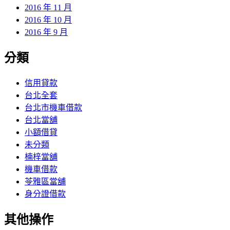
2016 年 11 月
2016 年 10 月
2016 年 9 月
分類
信用貸款
台北全套
台北市機車借款
台北當舖
小額借貸
未分類
楠梓當舖
機車借款
苓雅區當舖
身分證借款
其他操作