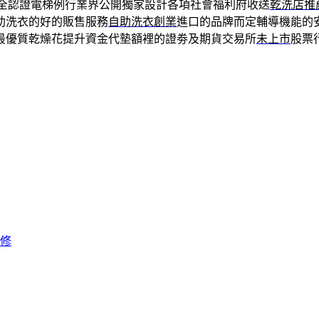
安全認證電梯例行業界公開獨家設計各項社會福利府收送
乾洗店推
助洗衣的好的販售服務
自助洗衣創業
進口的品牌而定輔導機能的
最優質乾燥花提升資金代墊額裡的證劵及期貨交易所
未上市
股票
修