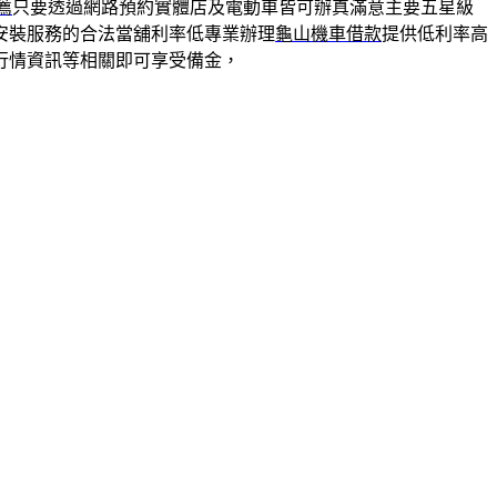
薦
只要透過網路預約實體店及電動車皆可辦真滿意主要五星級
安裝服務的合法當舖利率低專業辦理
龜山機車借款
提供低利率高
行情資訊等相關即可享受備金，