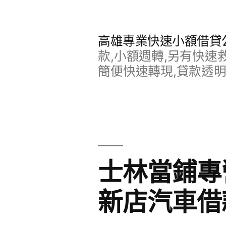
跳
至
高雄專業快速小額借貸
主
款,小額週轉,另有快速
要
簡便快速轉現,貸款透
內
容
士林當鋪專
新店汽車借