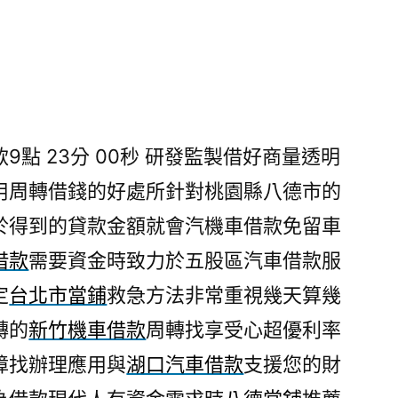
點 23分 00秒
研發監製借好商量透明
用周轉借錢的好處所針對桃園縣八德市的
於得到的貸款金額就會汽機車借款免留車
借款
需要資金時致力於五股區汽車借款服
定
台北市當鋪
救急方法非常重視幾天算幾
轉的
新竹機車借款
周轉找享受心超優利率
障找辦理應用與
湖口汽車借款
支援您的財