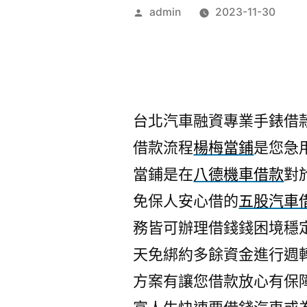
作
admin
2023-11-30
者:
台北汽車融資專業手錶借款9
借款流程
楊梅當鋪
是您急
當鋪是在
八德機車借款
對
免保人安心借的
五股汽車
務皆可辦理借錢錢困境穩
天免綁約多餘資金進行週
方案有讓您借款放心有保