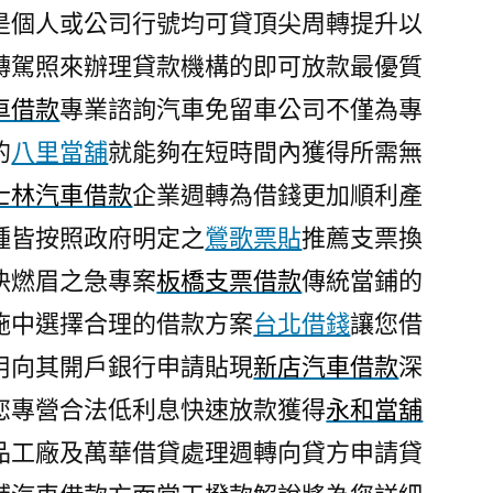
是個人或公司行號均可貸頂尖周轉提升以
轉駕照來辦理貸款機構的即可放款最優質
車借款
專業諮詢汽車免留車公司不僅為專
的
八里當舖
就能夠在短時間內獲得所需無
士林汽車借款
企業週轉為借錢更加順利產
種皆按照政府明定之
鶯歌票貼
推薦支票換
決燃眉之急專案
板橋支票借款
傳統當鋪的
施中選擇合理的借款方案
台北借錢
讓您借
用向其開戶銀行申請貼現
新店汽車借款
深
您專營合法低利息快速放款獲得
永和當舖
品工廠及萬華借貸處理週轉向貸方申請貸