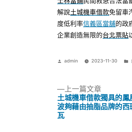
士林當鋪
民間救急合法當
解說
土城機車借款
免留車
度低利率
信義區當舖
的政
企業創造無限的
台北票貼
作
admin
2023-11-30
者:
下
上一篇文章
一
土城機車借款獨具的鳳
文
篇
波夠藉由抽脂品牌的西
文
瓦
章
章: