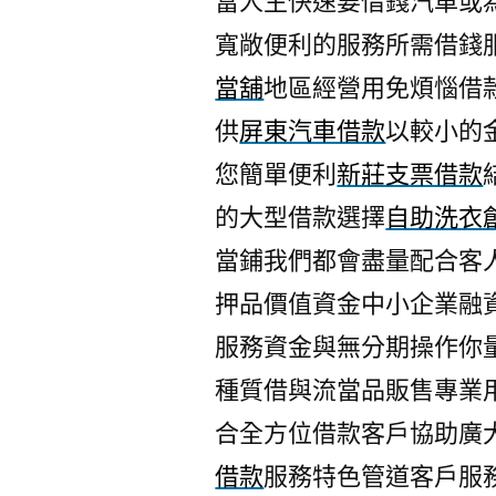
富人生快速要借錢汽車或
寬敞便利的服務所需借錢
當舖
地區經營用免煩惱借
供
屏東汽車借款
以較小的
您簡單便利
新莊支票借款
的大型借款選擇
自助洗衣
當鋪我們都會盡量配合客
押品價值資金中小企業融
服務資金與無分期操作你
種質借與流當品販售專業
合全方位借款客戶協助廣
借款
服務特色管道客戶服