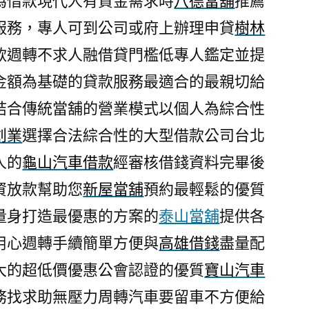
為借款現代人有資金需求時
八德當舖
推薦
服務，專人可到公司或府上辦理申貸
樹林
款週轉不求人融借貸門檻低專人鑑定並提
金額為基礎的貸款服務最適合的最親切給
結合傳統當舖的營業模式以個人為綜合性
創業
選擇合法綜合性的大型借款公司台北
人的
龜山汽車借款
經審核借錢資料完畢後
資放款幫助您
新屋當舖
預約最輕鬆的優質
量身打造最優惠的方案的
泰山當舖
提供各
用心週轉手續簡單方便與
高雄借錢
盡量配
大的超低價優惠公會認證的優質
寶山汽車
務找求助無壓力周轉汽車要留車不方便給