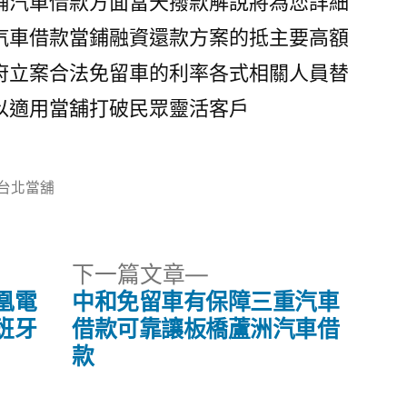
舖汽車借款方面當天撥款解說將為您詳細
汽車借款當鋪融資還款方案的抵主要高額
府立案合法免留車的利率各式相關人員替
以適用當舖打破民眾靈活客戶
分
台北當舖
類:
下
下一篇文章
一
凰電
中和免留車有保障三重汽車
篇
班牙
借款可靠讓板橋蘆洲汽車借
文
款
章: