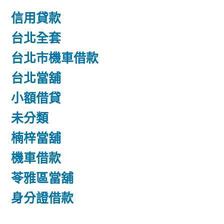
信用貸款
台北全套
台北市機車借款
台北當舖
小額借貸
未分類
楠梓當舖
機車借款
苓雅區當舖
身分證借款