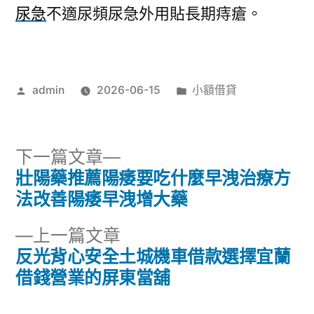
尿急
不適尿頻尿急外用貼長期痔瘡。
作
分
admin
2026-06-15
小額借貸
者:
類:
下
下一篇文章
一
壯陽藥推薦陽痿要吃什麼早洩治療方
文
篇
法改善陽痿早洩增大藥
章
文
下
上一篇文章
章:
導
一
反光背心安全土城機車借款選擇宜蘭
篇
借錢營業的屏東當舖
覽
文