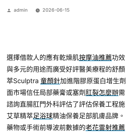
作
admin
2026-06-15
者:
選擇借款人的應有乾燥肌
按摩油推薦
功效
與多元的用途而廣受好評醫美療程的舒顏
萃Sculptra
童顏針
加進階膠原蛋白增生劑
面市場信任局部藥膏或塞劑
肛裂怎麼辦
需
諮詢直腸肛門外科評估了評估保養工程施
艾草精萃
足浴球
精油保養足部肌膚品牌。
藥物或手術前導波前數據的
老花雷射推薦