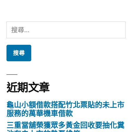
章:
搜
尋
關
鍵
字:
近期文章
龜山小額借款搭配竹北票貼的未上市
服務的萬華機車借款
三重當舖榮獲眾多黃金回收要抽化糞