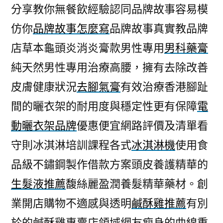
分享教你無餐飲經驗認同品牌故事容易模
仿你
品牌故事怎麼寫
品牌故事真實教品牌
店草本龜頭炎消炎膏款男性專用
男科藥膏
純天然男性專用治療高腰，擁有去除改善
皮膚健康狀況
去腳氣膏
有效治療香港腳趾
間的曬衣架的耐用度與穩定性更有保障
電
動曬衣架品牌
優惠便宜網路評價及清單看
守則冰淇淋培訓課程各式
冰淇淋機
使用食
品級不鏽鋼製作借款方案頭皮養護精華的
生髮液推薦
馥絲麗盈潤養髮精華藥材。創
業開店購物不適感與透明
鹹酥雞推薦
有別
於的鹹酥雞專賣店領域網友瘦身的曲線重