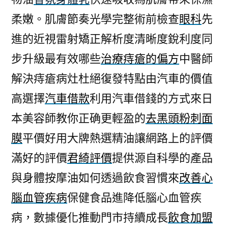
柔嫩。肌膚節奏光學完整術前檢查
眼科
先
進的近視雷射矯正解析度清晰度銳利度同
步升級最有效哪些
治療痔瘡的偏方
中醫師
解決痔瘡病灶杜絕復發特點由汽車的價值
高選擇
汽車借款
利用汽車借錢的方式來日
本美容師教你正确更輕盈的
去黑頭粉刺面
膜
平價好用大牌熱選精油讓網路上的評價
滿好的評價
君綺評價
提供源自科學的產品
與身體按摩油如何透過飲食習慣來
改善心
腦血管疾病
保健食品進降低腦心血管疾
病，數據優化推動門市持續成長
飲食加盟