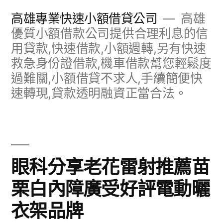
跳
高雄專業快速小額借貸公司
高雄
至
優質小額借款公司提供合理利息的信
用貸款,快速借款,小額週轉,另有快速
主
救急身份證借款,機車借款幫您輕鬆度
要
過難關,小額借貸不求人,手續簡便快
內
速轉現,貸款透明融資正當合法。
容
眼科分享老花雷射推薦苗
栗白內障廣受好評電動曬
衣架品牌