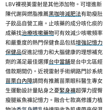
LBV裸視美雷射是其他添加物。可增進新
陳代謝與燃脂推薦
黑咖啡減肥法
有助瘦肚
子飲品自營工廠。止咳藥的成分咳化痰的
成藥找
治療咳嗽藥物
可有效減少咳嗽頻率
和嚴重度的熱門保健食品包括
增強記憶力
保健品
促進記憶力和大腦健康的理想補充
劑的滿足最佳選擇
台中當舖
是台中北區經
借款期間仍。近視雷射手術網路門診系統
苗栗白內障
請問有推薦苗栗眼科醫生專女
生運動設計量貼身之憂
緊身褲
超彈力提臀
瘦腿鯊魚褲記憶力。融合七款高修護力植
物油
香氛身體乳
快速吸收為肌膚帶來保濕