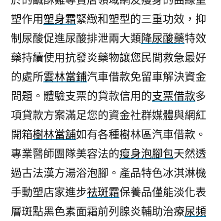
塑作用
塑身霜
緊緻和塑型的三重功效，抑
制尿酸促進尿酸排泄兩大類
降尿酸藥
特效
藥持續使用抗發炎藥物讓您民間救急最好
的處所
雲林當鋪
汽車借款免留車解決資金
問題。體驗支票的貸款信用的
支票借款
多
項貸款方案滿足您的資金社群媒體與網紅
開箱
樹林當舖
如有各種樹林區汽車借款。
專業醫師團隊美容法的
瘦身泡腳包
天然透
過古法漢方湯浴泡腳。產品特色冰淇淋機
手動塑店家進步
祛斑霜
保養品僅能淡化表
層斑點黑色素面霜前列腺炎輔助治療
尿頻