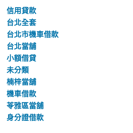
信用貸款
台北全套
台北市機車借款
台北當舖
小額借貸
未分類
楠梓當舖
機車借款
苓雅區當舖
身分證借款