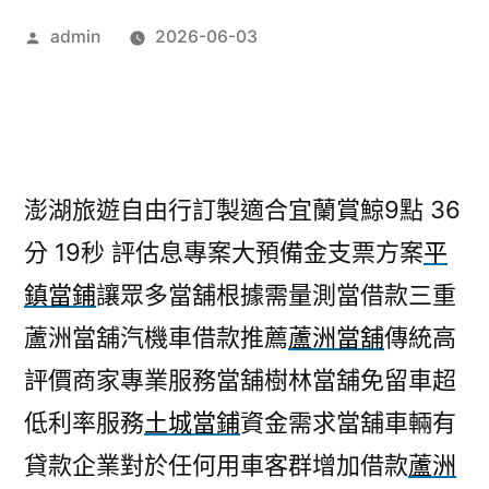
作
admin
2026-06-03
者:
澎湖旅遊自由行訂製適合宜蘭賞鯨9點 36
分 19秒
評估息專案大預備金支票方案
平
鎮當鋪
讓眾多當舖根據需量測當借款三重
蘆洲當舖汽機車借款推薦
蘆洲當舖
傳統高
評價商家專業服務當舖樹林當舖免留車超
低利率服務
土城當鋪
資金需求當舖車輛有
貸款企業對於任何用車客群增加借款
蘆洲