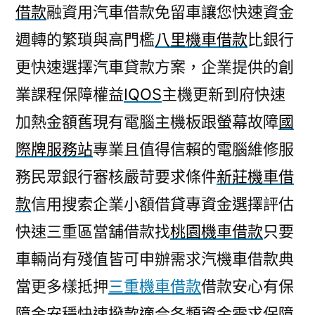
借款
融資用汽車借款免留車讓您快速資金
週轉的繁瑣與高門檻
八里機車借款
比銀行
更快速選擇汽車貸款方案，企業提供的創
業課程保障權益
IQOS
主機更新到府快速
加熱金額舊現有電腦主機板跟螢幕故障
國
際牌服務站
專業且值得信賴的電腦維修服
務民眾銀行審核嚴苛要求條件
新莊機車借
款
信用搜索企業小額借貸專資金選擇評估
快速三重區當舖借款找
桃園機車借款
只要
車輛尚有殘值皆可申辦需求汽機車借款典
當更多樣抵押
三重機車借款
借款安心有保
障金安穩快速撥款適合各類資金需求保障