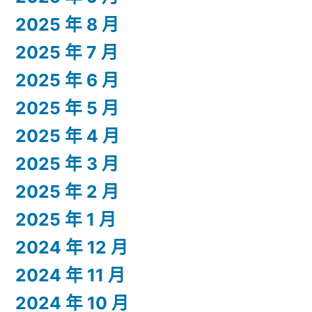
2025 年 8 月
2025 年 7 月
2025 年 6 月
2025 年 5 月
2025 年 4 月
2025 年 3 月
2025 年 2 月
2025 年 1 月
2024 年 12 月
2024 年 11 月
2024 年 10 月