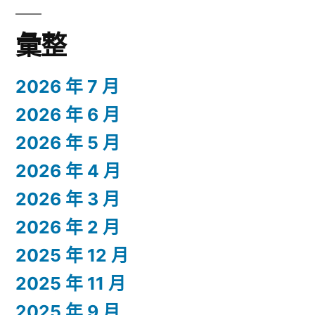
彙整
2026 年 7 月
2026 年 6 月
2026 年 5 月
2026 年 4 月
2026 年 3 月
2026 年 2 月
2025 年 12 月
2025 年 11 月
2025 年 9 月