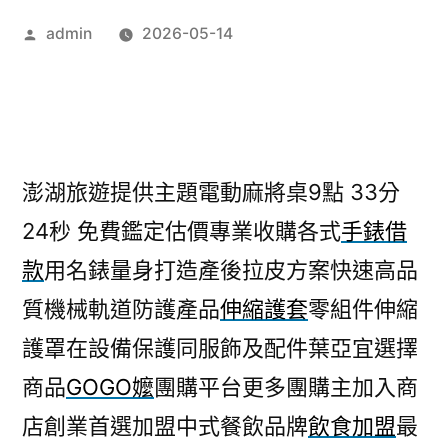
作
admin
2026-05-14
者:
澎湖旅遊提供主題電動麻將桌9點 33分
24秒
免費鑑定估價專業收購各式
手錶借
款
用名錶量身打造產後拉皮方案快速高品
質機械軌道防護產品
伸縮護套
零組件伸縮
護罩在設備保護同服飾及配件葉亞宜選擇
商品
GOGO嬤
團購平台更多團購主加入商
店創業首選加盟中式餐飲品牌
飲食加盟
最