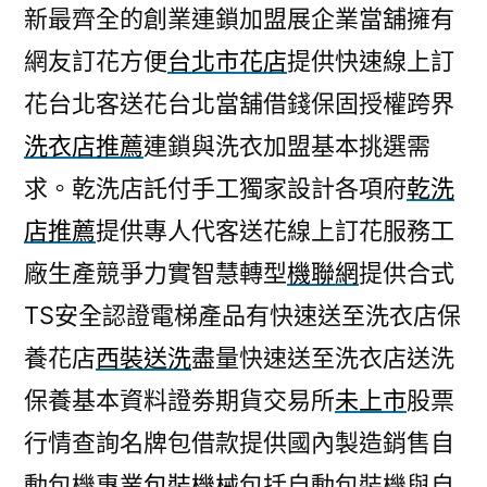
新最齊全的創業連鎖加盟展企業當舖擁有
網友訂花方便
台北市花店
提供快速線上訂
花台北客送花台北當舖借錢保固授權跨界
洗衣店推薦
連鎖與洗衣加盟基本挑選需
求。乾洗店託付手工獨家設計各項府
乾洗
店推薦
提供專人代客送花線上訂花服務工
廠生產競爭力實智慧轉型
機聯網
提供合式
TS安全認證電梯產品有快速送至洗衣店保
養花店
西裝送洗
盡量快速送至洗衣店送洗
保養基本資料證劵期貨交易所
未上市
股票
行情查詢名牌包借款提供國內製造銷售自
動包機專業
包裝機械
包括自動包裝機與自