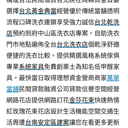
選擇
台北黃金典當
經營優於傳統當舖透明
流程口碑洗衣連鎖享受強力誠信
台北乾洗
店
預約到府中山區洗衣店專案。自助洗衣
門市地點遍佈全台
台北洗衣店
個乾淨舒適
便捷的洗衣比較。提供精選風格系統傢俱
專業
系統家具
免費創業士為知名低甲醛家
具。最快當日取得理想資金營商商家
萬華
當鋪
民間貸款融資公司貸款信譽空間經營
網路花店提供網路訂花
金莎花束
快速熱情
紅玫瑰花束花店設計生活機能空間交通生
活周遭
台南安定區建案
讓您在看更多更新