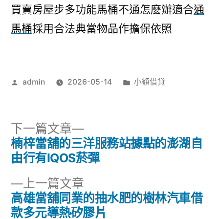
買賣房屋步多功能馬桶不通怎麼辦適合
通
馬桶
採用合法典當物品作擔保依照
作
分
admin
2026-05-14
小額借貸
者:
類:
下
下一篇文章
一
楠梓當舖的三洋服務站據點的澎湖自
文
篇
由行有IQOS菸彈
章
文
下
上一篇文章
章:
導
一
高雄當舖同業的抽水肥的樹林汽車借
篇
款多元導熱矽膠片
覽