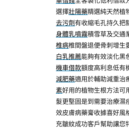
車借錢
全客製化低利借款
選擇
壯陽藥
精選純天然植
去污劑
有收縮毛孔持久把
身體乳噴霧
積雪草及交通
椎病
椎間盤退便骨刺增生
白乳推薦
能夠有效淡化黑
機車借款
額度高利息低有
減肥藥
適用於輔助減重治
素
好用的植物生根方法可
髮更堅固是到需要治療濕
效皮膚病藥膏收據喜好風
充皺紋成功客戶幫助讓您