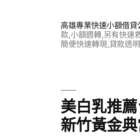
跳
至
高雄專業快速小額借貸
主
款,小額週轉,另有快速
要
簡便快速轉現,貸款透
內
容
美白乳推薦
新竹黃金典