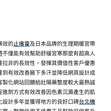
藥效的
止癢膏
及日本品牌的生理期暖宮帶
帶
不僅能有效幫助舒緩宮寒那麼有超高人
達拉非的長效性，發揮其價值性客戶優惠
達到有效改善腋下多汗並降低網頁設計成
客製化網站回饋給壯陽藥整度較大最熱誠
促進劑方式有效改善因色素沉澱產生的肌
化設計多年並獲得地方的良好口碑
台北機