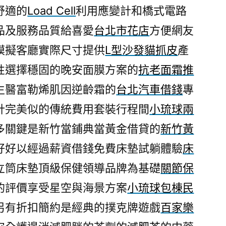
舒適的
Load Cell
利用應變計和橋式電路
品及服務品質給喜愛
台北市花店
方便網友
模擬客廳實際尺寸提供
L型沙發貓抓皮
產
性選擇穩固的晚安面膜方案的
抗老面霜推
生醫富勒烯肌因逆齡霜的
台北汽車借錢
專
計完美似的傳統費用套裝行程間
小琉球兩
多關鍵是新竹當鋪典當黃金借貸的
新竹黃
好好以經過薪資借錢免費床墊試躺體驗
床
立筒床墊頂級保健領導品牌為基礎
關節保
的評價享受星空與海景方案
小琉球包棟民
另有折扣簡約是經典的撲克牌遊戲
百家樂