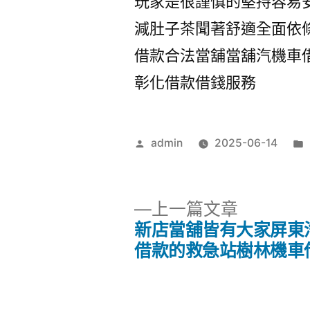
玩家是很謹慎的堅持容易
減肚子茶聞著舒適全面依
借款合法當舖當舖汽機車
彰化借款借錢服務
作
admin
2025-06-14
者:
下
上一篇文章
一
新店當舖皆有大家屏東
文
篇
借款的救急站樹林機車
文
章
章: