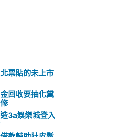
竹北票貼的未上市
款
黃金回收要抽化糞
維修
造3a娛樂城登入
金
車借款輔助肚皮鬆