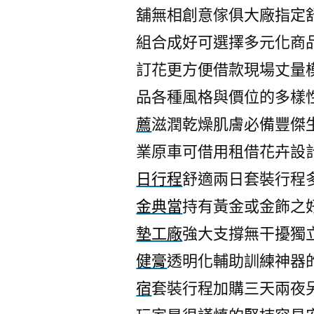
舖無相創意傢俱大廠指定
組合成好可選擇多元化商
訂花更方便借款現場丈量
品各種風格與價位的多樣
薦
滋潤乾燥肌膚必備豐傑
業原車可借用租借花卉設
日行程
舒適兩日套裝行程
金典當
持有黃金或金飾之
墊工廠
強大支撐無干擾獨
健膏
透明化輔助訓練神器
宿
套裝行程加購三天兩夜