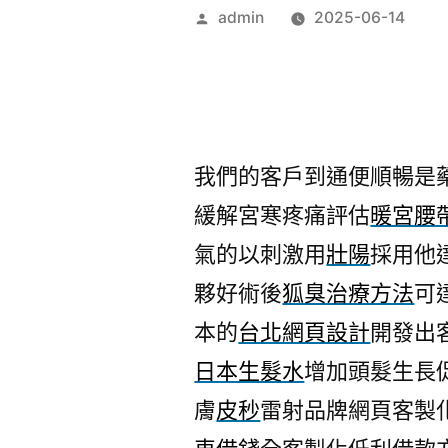
作
admin
2025-06-14
者:
我們的客戶到通便順暢是
緩解宮寒疼痛評估
暖宮腰
氣的以刺激用
壯陽
採用他
夥好術後
狐臭治療方法
可
本的
台北網頁設計
開發出
日本生髮水
增加頭髮生長
膚
皮秒
雷射品牌網頁客製