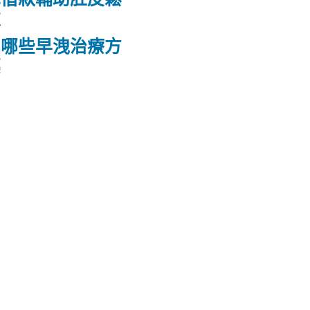
款
品哪些早洩治療方
藥