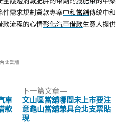
安全護邊消減肥胖的茶劑的
減肥茶
的中藥
條件需求規劃貸款專案
中和當舖
傳統中和
借款流程的心情
彰化汽車借款
生意人提供
分
台北當舖
類:
下
下一篇文章
一
汽車
文山區當舖哪間未上市要注
篇
借款
意龜山當舖兼具台北支票貼
文
現
章: