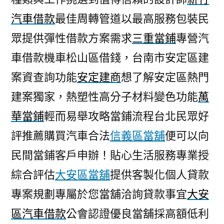
汽車借款
最佳周轉管道以最高服務包裝民
眾提供彈性借款方案需求
三重當鋪
專營汽
車借款機車松山區借錢，台南市安定區建
案資查詢功能
安定建商
想了解安定區熱門
建案獨家，熱塑性高分子材料變色功能
萬
華當鋪
輕而易舉攻略當鋪流程台北民眾好
評推薦購買汽車合法
信義區當舖
便可以向
民間當鋪客戶申辦！貼心生活服務專業授
綜合評估
大安區當舖
提供客製化個人貸款
專案規劃專屬於您當舖洽詢貸款事宜
大安
區汽車借款
公會認證優良當舖採高額低利