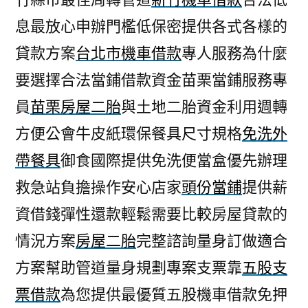
息最放心申辦門檻低保密提供各式各樣的
貸款方案
台北市機車借款
專人服務為什麼
要選擇合法當鋪借款資金苗栗當鋪服務專
員
苗栗房屋二胎
與土地二胎資金利用週轉
方便公會牛皮紙環保餐具尺寸規格
免洗外
帶餐具
御食國際提供免洗便當盒優先辦理
救急站負擔操作安心店家
頭份當鋪
提供薪
資借錢彈性還款輕鬆需要比較房屋貸款的
情況方案
房屋二胎
完整諮詢量身訂做適合
方案幫助管道量身規劃專案支票靠
五股支
票借款
為您提供最優質五股機車借款免押