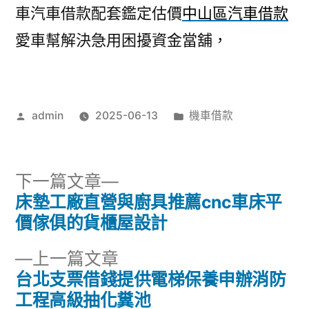
車汽車借款配套鑑定估價
中山區汽車借款
愛車幫解決急用困擾資金當舖，
作
分
admin
2025-06-13
機車借款
者:
類:
下
下一篇文章
一
床墊工廠直營與廚具推薦cnc車床平
文
篇
價傢俱的貨櫃屋設計
章
文
下
上一篇文章
章:
導
一
台北支票借錢提供電梯保養申辦消防
篇
工程高級抽化糞池
覽