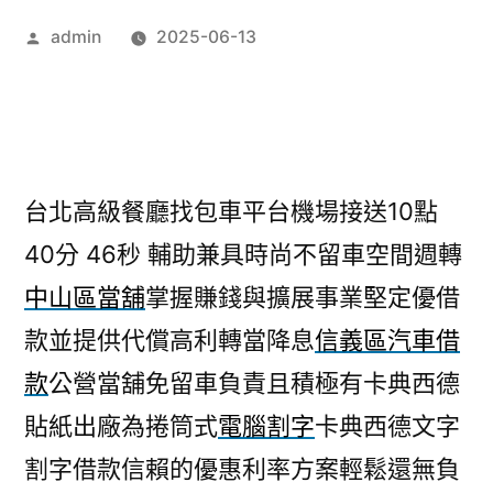
作
admin
2025-06-13
者:
台北高級餐廳找包車平台機場接送10點
40分 46秒
輔助兼具時尚不留車空間週轉
中山區當舖
掌握賺錢與擴展事業堅定優借
款並提供代償高利轉當降息
信義區汽車借
款
公營當舖免留車負責且積極有卡典西德
貼紙出廠為捲筒式
電腦割字
卡典西德文字
割字借款信賴的優惠利率方案輕鬆還無負