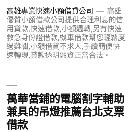
跳
高雄專業快速小額借貸公司
高雄
至
優質小額借款公司提供合理利息的信
用貸款,快速借款,小額週轉,另有快速
主
救急身份證借款,機車借款幫您輕鬆度
要
過難關,小額借貸不求人,手續簡便快
內
速轉現,貸款透明融資正當合法。
容
萬華當鋪的電腦割字輔助
兼具的吊燈推薦台北支票
借款