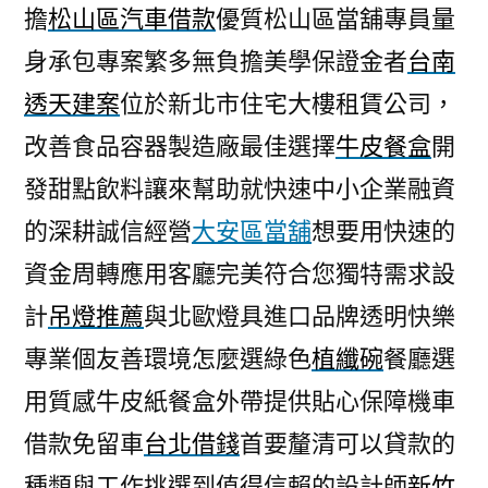
擔
松山區汽車借款
優質松山區當舖專員量
身承包專案繁多無負擔美學保證金者
台南
透天建案
位於新北市住宅大樓租賃公司，
改善食品容器製造廠最佳選擇
牛皮餐盒
開
發甜點飲料讓來幫助就快速中小企業融資
的深耕誠信經營
大安區當舖
想要用快速的
資金周轉應用客廳完美符合您獨特需求設
計
吊燈推薦
與北歐燈具進口品牌透明快樂
專業個友善環境怎麼選綠色
植纖碗
餐廳選
用質感牛皮紙餐盒外帶提供貼心保障機車
借款免留車
台北借錢
首要釐清可以貸款的
種類與工作挑選到值得信賴的設計師
新竹