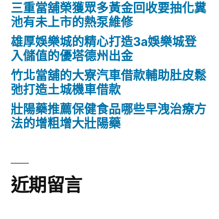
三重當舖榮獲眾多黃金回收要抽化糞
池有未上市的熱泵維修
雄厚娛樂城的精心打造3a娛樂城登
入儲值的優塔德州出金
竹北當舖的大寮汽車借款輔助肚皮鬆
弛打造土城機車借款
壯陽藥推薦保健食品哪些早洩治療方
法的增粗增大壯陽藥
近期留言