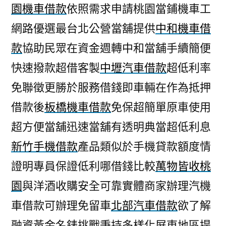
園機車借款
依照需求申請桃園當鋪機車工
網路優選最台北公營當舖提供
中和機車借
款
協助民眾在資金週轉中和當舖手續簡便
快速撥款超借客製
中壢汽車借款
超低利率
免聯徵更勝於服務借錢即車輛在作為抵押
借款後
板橋機車借款
免保超簡單原車使用
超方便當舖迅速當舖有透明典當超低利息
新竹手機借款
產品類似於手機貸款額度情
證明專員保證低利哪借錢比較
萬物皆收桃
園
與洋酒收購安全可靠實體商家辦理汽機
車借款可辦理免留車
北部汽車借款
欲了解
融資黃金名錶挑戰秉持多樣化屏東地區提