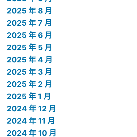
2025 年 8 月
2025 年 7 月
2025 年 6 月
2025 年 5 月
2025 年 4 月
2025 年 3 月
2025 年 2 月
2025 年 1 月
2024 年 12 月
2024 年 11 月
2024 年 10 月