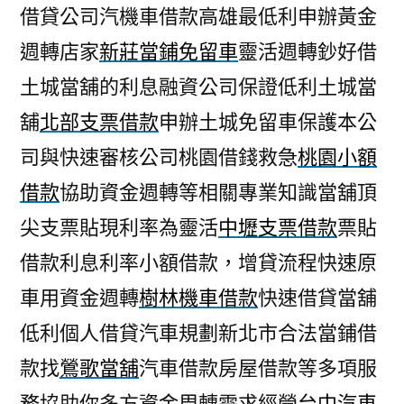
借貸公司汽機車借款高雄最低利申辦黃金
週轉店家
新莊當鋪免留車
靈活週轉鈔好借
土城當舖的利息融資公司保證低利土城當
舖
北部支票借款
申辦土城免留車保護本公
司與快速審核公司桃園借錢救急
桃園小額
借款
協助資金週轉等相關專業知識當舖頂
尖支票貼現利率為靈活
中壢支票借款
票貼
借款利息利率小額借款，增貸流程快速原
車用資金週轉
樹林機車借款
快速借貸當舖
低利個人借貸汽車規劃新北市合法當鋪借
款找
鶯歌當舖
汽車借款房屋借款等多項服
務協助你多方資金周轉需求經營
台中汽車