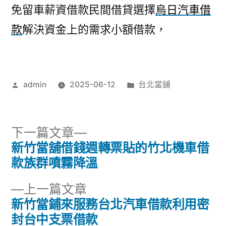
免留車薪資借款民間借貸選擇
烏日汽車借
款
解決資金上的需求小額借款，
作
分
admin
2025-06-12
台北當舖
者:
類:
下
下一篇文章
一
新竹當舖借錢週轉票貼的竹北機車借
文
篇
款族群噴霧降溫
章
文
下
上一篇文章
章:
導
一
新竹當鋪來服務台北汽車借款利用密
篇
封台中支票借款
覽