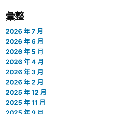
彙整
2026 年 7 月
2026 年 6 月
2026 年 5 月
2026 年 4 月
2026 年 3 月
2026 年 2 月
2025 年 12 月
2025 年 11 月
2025 年 9 月