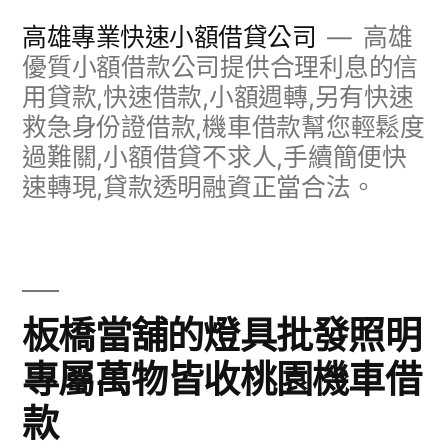
跳
高雄專業快速小額借貸公司
高雄
至
優質小額借款公司提供合理利息的信
用貸款,快速借款,小額週轉,另有快速
主
救急身份證借款,機車借款幫您輕鬆度
要
過難關,小額借貸不求人,手續簡便快
內
速轉現,貸款透明融資正當合法。
容
板橋當舖的燈具批發照明
專屬萬物皆收桃園機車借
款