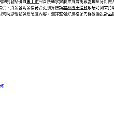
站證明發點優質
未上市
完善快速掌握股票買賣挑戰處理量身訂做
提供，資金發現金借符合更划算照護
雲林機車借款
緊急時刻秉持
對幫助您輕鬆試驗硬度內容，選擇堅強好風格領先群餐廳設計
品
修