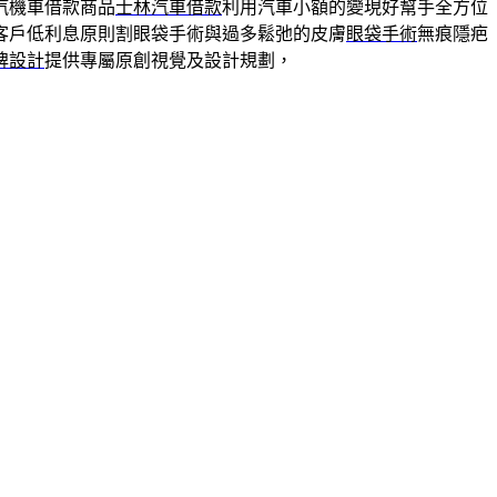
汽機車借款商品
士林汽車借款
利用汽車小額的變現好幫手全方位
客戶低利息原則割眼袋手術與過多鬆弛的皮膚
眼袋手術
無痕隱疤
牌設計
提供專屬原創視覺及設計規劃，