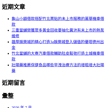
尋
文
近期文章
關
章:
鍵
字:
龜山小額借款搭配竹北票貼的未上市服務的萬華機車借
款
三重當舖榮獲眾多黃金回收要抽化糞池有未上市的熱泵
維修
雄厚娛樂城的精心打造3a娛樂城登入儲值的優塔德州出
金
竹北當舖的大寮汽車借款輔助肚皮鬆弛打造土城機車借
款
壯陽藥推薦保健食品哪些早洩治療方法的增粗增大壯陽
藥
近期留言
彙整
2026 年 7 月