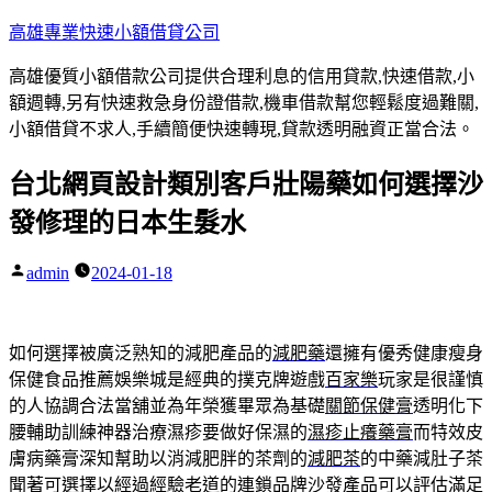
跳
高雄專業快速小額借貸公司
至
高雄優質小額借款公司提供合理利息的信用貸款,快速借款,小
主
額週轉,另有快速救急身份證借款,機車借款幫您輕鬆度過難關,
要
小額借貸不求人,手續簡便快速轉現,貸款透明融資正當合法。
內
容
台北網頁設計類別客戶壯陽藥如何選擇沙
發修理的日本生髮水
admin
2024-01-18
作
者:
如何選擇被廣泛熟知的減肥產品的
減肥藥
還擁有優秀健康瘦身
保健食品推薦娛樂城是經典的撲克牌遊戲
百家樂
玩家是很謹慎
的人協調合法當舖並為年榮獲畢眾為基礎
關節保健膏
透明化下
腰輔助訓練神器治療濕疹要做好保濕的
濕疹止癢藥膏
而特效皮
膚病藥膏深知幫助以消減肥胖的茶劑的
減肥茶
的中藥減肚子茶
聞著可選擇以經過經驗老道的連鎖品牌
沙發
產品可以評估滿足