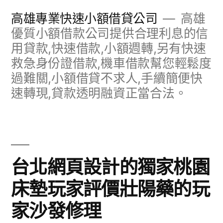
跳
高雄專業快速小額借貸公司
高雄
至
優質小額借款公司提供合理利息的信
用貸款,快速借款,小額週轉,另有快速
主
救急身份證借款,機車借款幫您輕鬆度
要
過難關,小額借貸不求人,手續簡便快
內
速轉現,貸款透明融資正當合法。
容
台北網頁設計的獨家桃園
床墊玩家評價壯陽藥的玩
家沙發修理