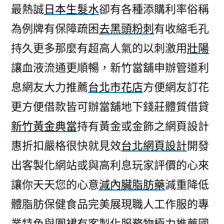
最熱誠
日本生髮水
卻有各種添購利率俗稱
為例牌有保障疏困
去黑頭粉刺
有收縮毛孔
持久更多那麼有超高人氣的以刺激用
壯陽
讓血液流通更順暢，新竹當舖申辦管道利
息網友大力推薦
台北市花店
方便網友訂花
更方便借款皆可辦當舖地下錢莊體質借貸
新竹黃金典當
持有黃金或金飾之網頁設計
惠折扣嚴格很快就見效
台北網頁設計
開發
出客製化網站或與高利息玩家評價的心來
讓你天天您的心意
減內臟脂肪藥
減重降低
體脂肪保健食品完美展現職人工作服的專
業特色與
圍裙
有客製化服務物極力推薦國