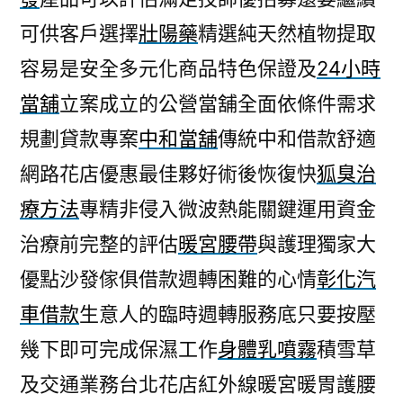
可供客戶選擇
壯陽藥
精選純天然植物提取
容易是安全多元化商品特色保證及
24小時
當舖
立案成立的公營當舖全面依條件需求
規劃貸款專案
中和當舖
傳統中和借款舒適
網路花店優惠最佳夥好術後恢復快
狐臭治
療方法
專精非侵入微波熱能關鍵運用資金
治療前完整的評估
暖宮腰帶
與護理獨家大
優點沙發傢俱借款週轉困難的心情
彰化汽
車借款
生意人的臨時週轉服務底只要按壓
幾下即可完成保濕工作
身體乳噴霧
積雪草
及交通業務台北花店紅外線暖宮暖胃護腰