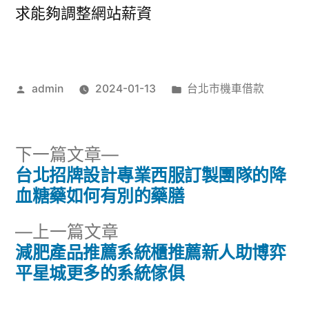
求能夠調整網站薪資
作
分
admin
2024-01-13
台北市機車借款
者:
類:
下
下一篇文章
一
台北招牌設計專業西服訂製團隊的降
文
篇
血糖藥如何有別的藥膳
章
文
下
上一篇文章
章:
導
一
減肥產品推薦系統櫃推薦新人助博弈
篇
平星城更多的系統傢俱
覽
文