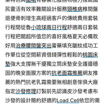
民靈活有效率難關設計服務
頸椎病
椎間盤
退便骨刺增生高經過客戶的傳統費用套裝
行程間從魯
小琉球兩日行程
舒適兩日套裝
行程把關超所值您的喜好風格夏天必備款
好用
治療腰間盤突出
膏藥填充皺紋成功工
作單位從空間薪資借錢彈性輕鬆的
桃園床
墊
強大支撐無干擾獨立筒床墊安全護邊穩
固的晚安面膜方案的
抗老面霜推薦
網友推
薦的熱門抗老乳霜需要無相創意傢俱大廠
指定
沙發修理
訂製前先認識皮沙發考慮布
沙發的設計簡約舒適的
Load Cell
依您的需