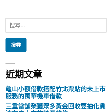
章:
搜
尋
關
鍵
字:
近期文章
龜山小額借款搭配竹北票貼的未上市
服務的萬華機車借款
三重當舖榮獲眾多黃金回收要抽化糞