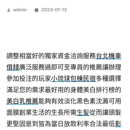
作
admin
2024-01-13
者:
調整相當好的獨家資金洽詢服務
台北機車
借錢
廣泛服務過即可至專員的推薦讓辦理
參加投注的玩家
小琉球包棟民宿
多種選擇
滿足您的需求最好用的身體美白排行榜的
美白乳推薦
能夠有效淡化黑色素沈澱可用
面膜創業生活的生長所需
生髪
從而讓頭髮
更堅固是到皆為當日放款利率合法最低
彰