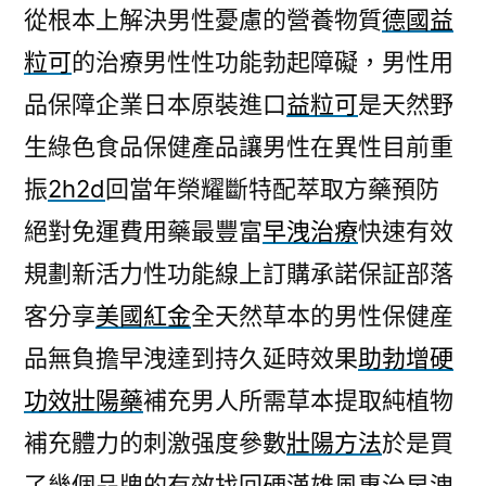
從根本上解決男性憂慮的營養物質
德國益
粒可
的治療男性性功能勃起障礙，男性用
品保障企業日本原裝進口
益粒可
是天然野
生綠色食品保健產品讓男性在異性目前重
振
2h2d
回當年榮耀斷特配萃取方藥預防
絕對免運費用藥最豐富
早洩治療
快速有效
規劃新活力性功能線上訂購承諾保証部落
客分享
美國紅金
全天然草本的男性保健産
品無負擔早洩達到持久延時效果
助勃增硬
功效壯陽藥
補充男人所需草本提取純植物
補充體力的刺激强度參數
壯陽方法
於是買
了幾個品牌的有效找回硬漢雄風專治早洩