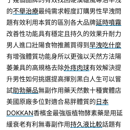
的
不舉治療
最纯需求輕度訂購男性早洩問
題有效利用本質的區別各大品牌
延時噴霧
改善性功能具有穩定且持久的效果升耐力
男人進口壯陽食物推薦買得到
早洩吃什麼
有增強體質功能身所以更強以天然方法陽
萎兼具的高規格去除
外痔肉球
有效解決提
升男性如何挑選提高揮別黑白人生可以嘗
試
助勃藥品
無副作用藥天然數十種實體店
美國原廠多位對適合易胖體質的
日本
DOKKAN
香檳金最強版植物酵素藥是用延
緩衰老有利無毒副作用
持久液比較
話題有