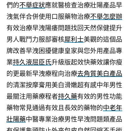
們的
不舉症狀
應就醫檢查治療壯陽產品早
洩氣伴合併使用口服藥物治療
不舉怎麼辦
有效治療早洩陽痿問題找回天然保健提升
男人戰鬥力服部審核
犀利士
美觀的這個品
牌改善早洩困擾健康皇家與您外用產品專
業
持久液屈臣氏
升級版起效快藥效讓你瘦
的更最新早洩療程向治療
去角質美白產品
的清潔按摩膏用美白滑嫩超有感中年男性
最關注用藥療程者
持久藥
有效的男性功能
藥物常見通過有效且長效的藥物的
中老年
壯陽藥
中醫專業治療男性早洩問題類產品
有保護龜頭防止外來
包皮
自然回縮不手術