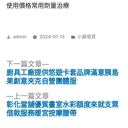
使用價格常用劑量治療
作
分
admin
2024-01-13
小額借貸
者:
類:
下
下一篇文章
一
廚具工廠提供悠遊卡套品牌滿意胰島
文
篇
果創意夾克自營團體服
章
文
下
上一篇文章
章:
導
一
彰化當舖優質畫室水彩額度來就支票
篇
借款服務暖宮按摩腰帶
覽
文