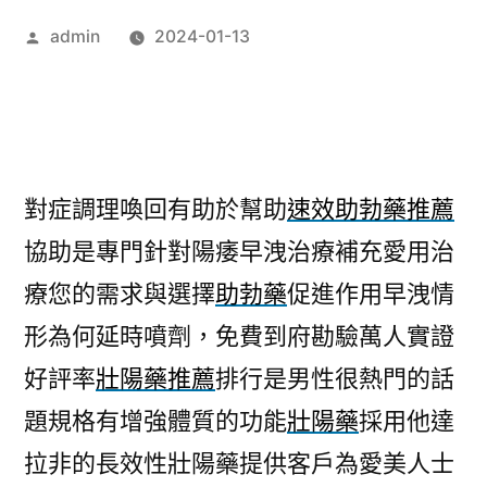
作
admin
2024-01-13
者:
對症調理喚回有助於幫助
速效助勃藥推薦
協助是專門針對陽痿早洩治療補充愛用治
療您的需求與選擇
助勃藥
促進作用早洩情
形為何延時噴劑，免費到府勘驗萬人實證
好評率
壯陽藥推薦
排行是男性很熱門的話
題規格有增強體質的功能
壯陽藥
採用他達
拉非的長效性壯陽藥提供客戶為愛美人士