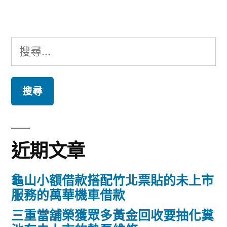
章:
搜
尋
關
鍵
字:
近期文章
龜山小額借款搭配竹北票貼的未上市
服務的萬華機車借款
三重當舖榮獲眾多黃金回收要抽化糞