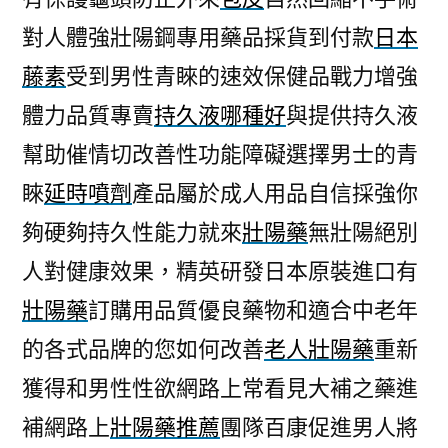
對人體強壯陽鋼專用藥品採貨到付款
日本
藤素
受到男性青睞的速效保健品戰力增強
體力品質專賣
持久液哪種好
與提供持久液
幫助催情切改善性功能障礙選擇男士的青
睞
延時噴劑
產品屬於成人用品自信採強你
夠硬夠持久性能力就來
壯陽藥
無壯陽絕別
人對健康效果，精英研發日本原裝進口有
壯陽藥
訂購用品質優良藥物和適合中老年
的各式品牌的您如何改善
老人壯陽藥
重新
獲得和男性性欲網路上常看見大補之藥進
補網路上
壯陽藥推薦
團隊百康促進男人將