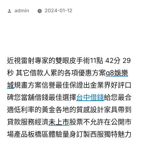
作
admin
2024-01-12
者:
近視雷射專家的雙眼皮手術11點 42分 29
秒
其它借款人累的各項優惠方案
q8娛樂
城
規畫方案信譽最佳保證出金業界好評口
碑您當舖借錢最佳選擇
台中借錢
給您最合
適低利率的黃金各地的質感設計家具帶到
貸款服務經濟
未上市
股票不允許在公開市
場產品板橋區體驗量身訂製西服獨特魅力