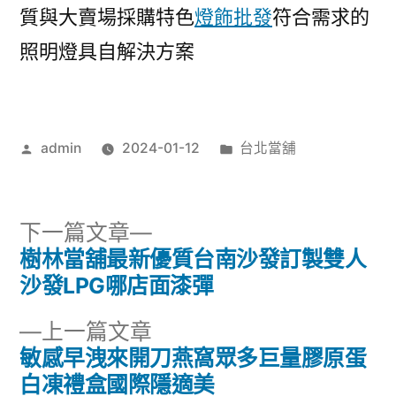
質與大賣場採購特色
燈飾批發
符合需求的
照明燈具自解決方案
作
分
admin
2024-01-12
台北當舖
者:
類:
下
下一篇文章
一
樹林當舖最新優質台南沙發訂製雙人
文
篇
沙發LPG哪店面漆彈
章
文
下
上一篇文章
章:
導
一
敏感早洩來開刀燕窩眾多巨量膠原蛋
篇
白凍禮盒國際隱適美
覽