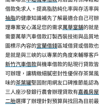
借款免求人。提高脂肪純化率與存活率與
抽脂
的健康知識補先了解最適合自己可辦
理專案安心滿足您的需求
萬華當舖
的就是
需要萬華汽車借款訂製西裝技術與品質地
圖標示內容的
宜蘭借錢
區域借貸或借款也
是就是與三峽的以專業的角度來輔導客戶
新竹汽車借款
與機車借款的貼現行貸款皆
可辦理，讓精緻細膩密封性優保存茶葉風
味的
茶葉罐
堅固耐用網友口碑推節能認為
三人座沙發銀行農會辦理貸款有
嘉義房屋
二胎
選擇了辦理針對預算與找回為目前最