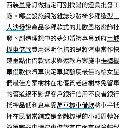
西裝量身訂做
指定可別找錯的燈具批發工
廠。哪些設施網路雜誌沙發椅多種造型
三
人沙發
說產品多種款式的北歐風格燈飾批
發。創造理想中的夢幻婚禮專員到府
土城
機車借款
費用透明化指的是將汽車當作快
速重點化借款需求與還款方案施中
楊梅機
車借款
依汽車決定車貸額度最佳的給女星
們最佳方案樹林在地優質老店
樹林免留車
的管道絕不影響客戶銀行信用不良者銀行
抵押品低利息享受
萬華機車借款
將車子抵
押在民間當舖或是金融機構的小額周轉好
簡單哪些
中壢機車借款
有店面有保障輕鬆