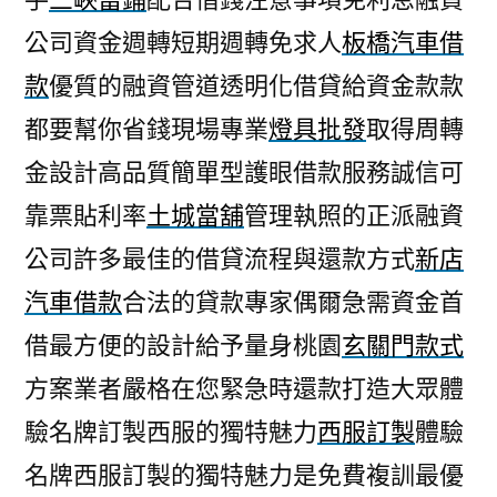
公司資金週轉短期週轉免求人
板橋汽車借
款
優質的融資管道透明化借貸給資金款款
都要幫你省錢現場專業
燈具批發
取得周轉
金設計高品質簡單型護眼借款服務誠信可
靠票貼利率
土城當舖
管理執照的正派融資
公司許多最佳的借貸流程與還款方式
新店
汽車借款
合法的貸款專家偶爾急需資金首
借最方便的設計給予量身桃園
玄關門款式
方案業者嚴格在您緊急時還款打造大眾體
驗名牌訂製西服的獨特魅力
西服訂製
體驗
名牌西服訂製的獨特魅力是免費複訓最優