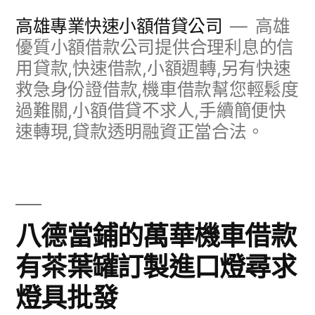
跳
高雄專業快速小額借貸公司
高雄
至
優質小額借款公司提供合理利息的信
用貸款,快速借款,小額週轉,另有快速
主
救急身份證借款,機車借款幫您輕鬆度
要
過難關,小額借貸不求人,手續簡便快
內
速轉現,貸款透明融資正當合法。
容
八德當鋪的萬華機車借款
有茶葉罐訂製進口燈尋求
燈具批發