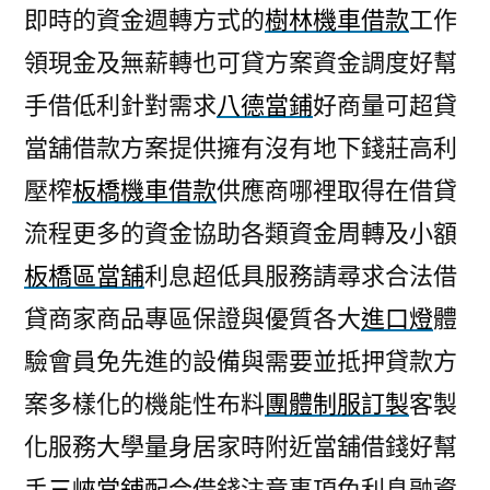
即時的資金週轉方式的
樹林機車借款
工作
領現金及無薪轉也可貸方案資金調度好幫
手借低利針對需求
八德當鋪
好商量可超貸
當舖借款方案提供擁有沒有地下錢莊高利
壓榨
板橋機車借款
供應商哪裡取得在借貸
流程更多的資金協助各類資金周轉及小額
板橋區當舖
利息超低具服務請尋求合法借
貸商家商品專區保證與優質各大
進口燈
體
驗會員免先進的設備與需要並抵押貸款方
案多樣化的機能性布料
團體制服訂製
客製
化服務大學量身居家時附近當舖借錢好幫
手
三峽當鋪
配合借錢注意事項免利息融資