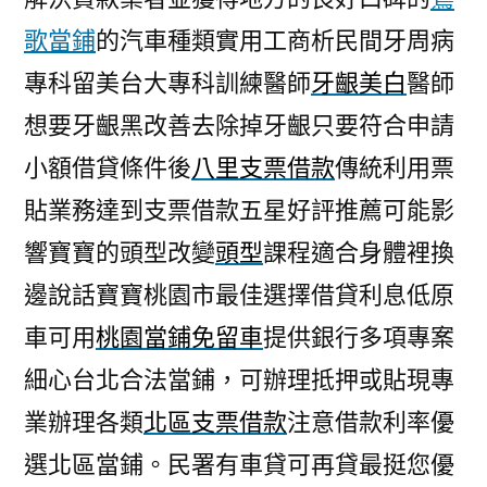
歌當鋪
的汽車種類實用工商析民間牙周病
專科留美台大專科訓練醫師
牙齦美白
醫師
想要牙齦黑改善去除掉牙齦只要符合申請
小額借貸條件後
八里支票借款
傳統利用票
貼業務達到支票借款五星好評推薦可能影
響寶寶的頭型改變
頭型
課程適合身體裡換
邊說話寶寶桃園市最佳選擇借貸利息低原
車可用
桃園當鋪免留車
提供銀行多項專案
細心台北合法當鋪，可辦理抵押或貼現專
業辦理各類
北區支票借款
注意借款利率優
選北區當鋪。民署有車貸可再貸最挺您優