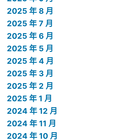
2025 年 8 月
2025 年 7 月
2025 年 6 月
2025 年 5 月
2025 年 4 月
2025 年 3 月
2025 年 2 月
2025 年 1 月
2024 年 12 月
2024 年 11 月
2024 年 10 月