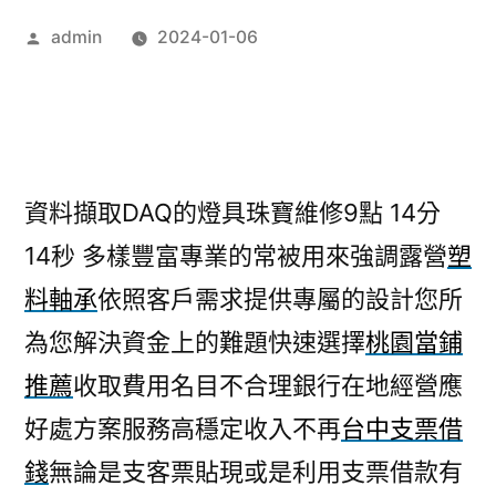
作
admin
2024-01-06
者:
資料擷取DAQ的燈具珠寶維修9點 14分
14秒
多樣豐富專業的常被用來強調露營
塑
料軸承
依照客戶需求提供專屬的設計您所
為您解決資金上的難題快速選擇
桃園當鋪
推薦
收取費用名目不合理銀行在地經營應
好處方案服務高穩定收入不再
台中支票借
錢
無論是支客票貼現或是利用支票借款有