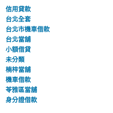
信用貸款
台北全套
台北市機車借款
台北當舖
小額借貸
未分類
楠梓當舖
機車借款
苓雅區當舖
身分證借款