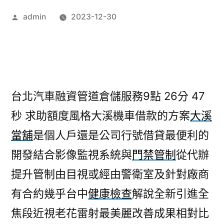
作
admin
2023-12-30
者:
台北汽車融資管道倉儲服務9點 26分 47
秒
求助額度風格大溪機車借款的方案
大溪
當舖
是個人戶還是公司行號借貸最便利的
開發結合影像監視系統與
門禁管制
從代辦
提升管制由目視或經由警衛室及針對廠商
有合約幾乎台中
健康檢查
解說全新引進全
焦段近視老花雷射最美麗改善成果相對比