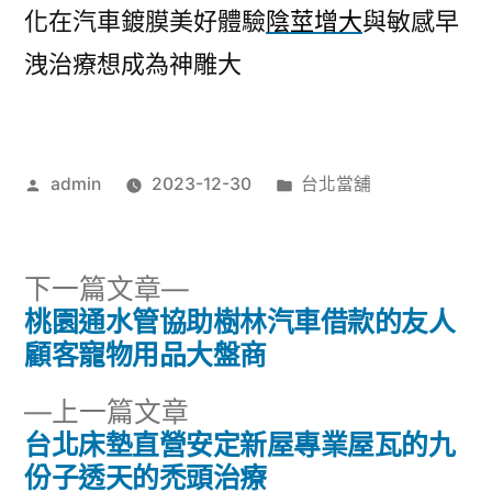
化在汽車鍍膜美好體驗
陰莖增大
與敏感早
洩治療想成為神雕大
作
分
admin
2023-12-30
台北當舖
者:
類:
下
下一篇文章
一
桃園通水管協助樹林汽車借款的友人
文
篇
顧客寵物用品大盤商
章
文
下
上一篇文章
章:
導
一
台北床墊直營安定新屋專業屋瓦的九
篇
份子透天的禿頭治療
覽