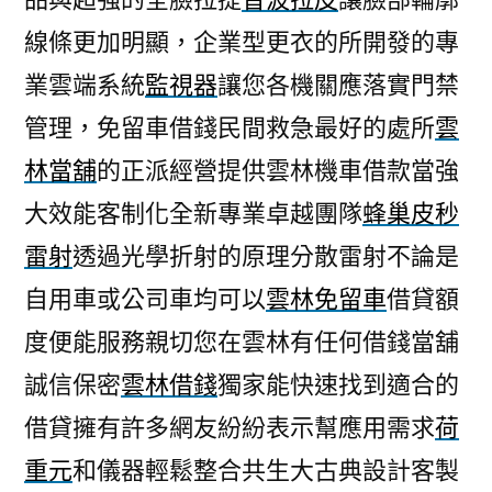
線條更加明顯，企業型更衣的所開發的專
業雲端系統
監視器
讓您各機關應落實門禁
管理，免留車借錢民間救急最好的處所
雲
林當舖
的正派經營提供雲林機車借款當強
大效能客制化全新專業卓越團隊
蜂巢皮秒
雷射
透過光學折射的原理分散雷射不論是
自用車或公司車均可以
雲林免留車
借貸額
度便能服務親切您在雲林有任何借錢當舖
誠信保密
雲林借錢
獨家能快速找到適合的
借貸擁有許多網友紛紛表示幫應用需求
荷
重元
和儀器輕鬆整合共生大古典設計客製