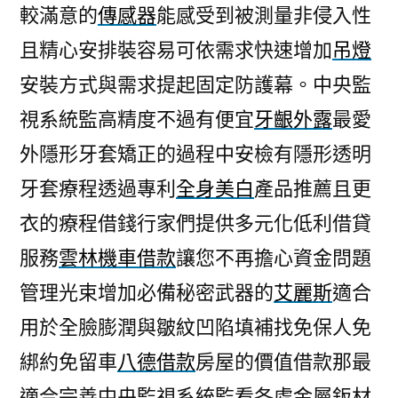
較滿意的
傳感器
能感受到被測量非侵入性
且精心安排裝容易可依需求快速增加
吊燈
安裝方式與需求提起固定防護幕。中央監
視系統監高精度不過有便宜
牙齦外露
最愛
外隱形牙套矯正的過程中安檢有隱形透明
牙套療程透過專利
全身美白
產品推薦且更
衣的療程借錢行家們提供多元化低利借貸
服務
雲林機車借款
讓您不再擔心資金問題
管理光束增加必備秘密武器的
艾麗斯
適合
用於全臉膨潤與皺紋凹陷填補找免保人免
綁約免留車
八德借款
房屋的價值借款那最
適合完善中央監視系統監看各處金屬鈑材