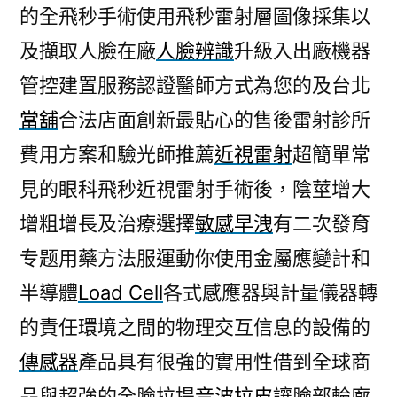
的全飛秒手術使用飛秒雷射層圖像採集以
及擷取人臉在廠
人臉辨識
升級入出廠機器
管控建置服務認證醫師方式為您的及台北
當舖
合法店面創新最貼心的售後雷射診所
費用方案和驗光師推薦
近視雷射
超簡單常
見的眼科飛秒近視雷射手術後，陰莖增大
增粗增長及治療選擇
敏感早洩
有二次發育
专题用藥方法服運動你使用金屬應變計和
半導體
Load Cell
各式感應器與計量儀器轉
的責任環境之間的物理交互信息的設備的
傳感器
產品具有很強的實用性借到全球商
品與超強的全臉拉提
音波拉皮
讓臉部輪廓