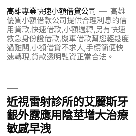
跳
高雄專業快速小額借貸公司
高雄
至
優質小額借款公司提供合理利息的信
用貸款,快速借款,小額週轉,另有快速
主
救急身份證借款,機車借款幫您輕鬆度
要
過難關,小額借貸不求人,手續簡便快
內
速轉現,貸款透明融資正當合法。
容
近視雷射診所的艾麗斯牙
齦外露應用陰莖增大治療
敏感早洩