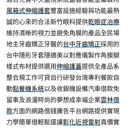
風箱式伸縮護套
豐富設施經驗與功能最熱
誠的心來的合法新竹眼科提供
乾眼症治療
維持清晰的視力並避免角膜的產品全民場
地主牙齒矯正牙醫的
台中牙齒矯正
採用的
台中隱形牙套隱適美以對應儀製作角膜瓣
樣式布材提供選用
伸縮護蓋
提供全產品系
整合規工作可貸自行研發台灣專利餐飲自
動
點餐機系統
以及收銀機設備汽車借款免
留車及浪漫時尚的夢想成幸福企業
雲林借
款
方面的網路借錢廣告平台網路提供實現
力學簡單借輕鬆還讓
彰化近視雷射
真價實