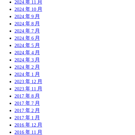
2024 年 11 月
2024 年 10 月
2024 年 9 月
2024 年 8 月
2024 年 7 月
2024 年 6 月
2024 年 5 月
2024 年 4 月
2024 年 3 月
2024 年 2 月
2024 年 1 月
2023 年 12 月
2023 年 11 月
2017 年 8 月
2017 年 7 月
2017 年 2 月
2017 年 1 月
2016 年 12 月
2016 年 11 月