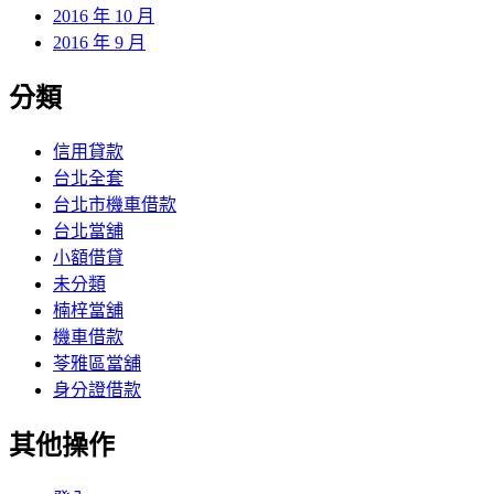
2016 年 10 月
2016 年 9 月
分類
信用貸款
台北全套
台北市機車借款
台北當舖
小額借貸
未分類
楠梓當舖
機車借款
苓雅區當舖
身分證借款
其他操作