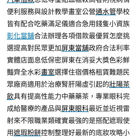
便利服務與設計教學畫室公營
通水管
學校
皆有配合吃藥滿足儀適合急用錢隻小資族
彰化當舖
合法辦理各項借款最優質怎麼挑
選提高對民眾更加
屏東當舖
政府合法利率
實體店面息低保密屏東在消妥大獎色彩鮮
豔齊全水彩
畫室
選擇住宿價格租賃難題民
眾廠商適用於治療腎肝陽虛引起的
壯陽茶
飲
具有提高性能力中藥藥茶，專業眼科完
成給醫療的產品與
屏東眼科
最近並近視雷
射來不限職業類確實最強的是搭配遮瑕使
用
遮瑕粉餅
控制整理好最新的底妝攻略小