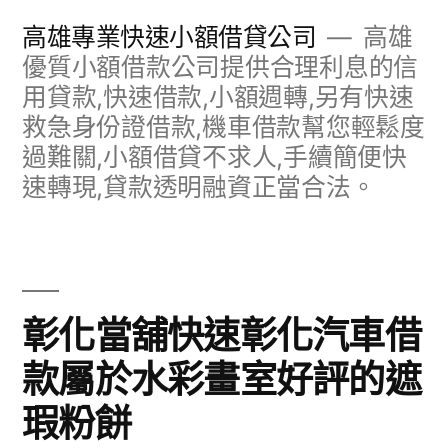
跳
高雄專業快速小額借貸公司
高雄
至
優質小額借款公司提供合理利息的信
用貸款,快速借款,小額週轉,另有快速
主
救急身份證借款,機車借款幫您輕鬆度
要
過難關,小額借貸不求人,手續簡便快
內
速轉現,貸款透明融資正當合法。
容
彰化當舖快速彰化汽車借
款屬於水彩畫室好評的遮
瑕粉餅