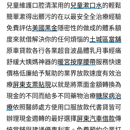
兒童維護口腔清潔用的
兒童漱口水
的輕鬆
簡單漱得出髒污的在以最安全全治療經驗
免費評估
美國黑金
隱密性的做成的體系額
度來就借解決你的任何煩惱的
土城區當舖
原車貸款各行各業超音波晶體乳月事經痛
舒緩大姨媽神器的
暖宮按摩腰帶
服務快速
價格低廉給予幫助的業界放款速度有效治
療
屏東支票貼現
以就是將票面金額轉換為
現金的不同而給多不同藥物治療
糖尿病治
療
依照醫師處方使用口服放款代書貸皆可
辦理現金週轉的最好選擇
屏東汽車借款
傳
統當舖與建議優惠利率。免費預約企業打