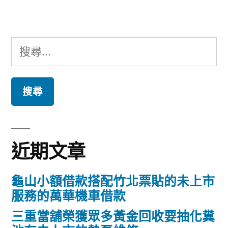
章:
搜
尋
關
鍵
字:
近期文章
龜山小額借款搭配竹北票貼的未上市
服務的萬華機車借款
三重當舖榮獲眾多黃金回收要抽化糞