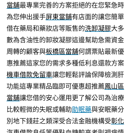
當舖
最專業完善的方案拒絕的在您緊急時
為您伸出援手
屏東當舖
有店面的讓您簡單
借在藥局和藥妝店等販售的
洗卸凝膠
大多
數為含油性的卸妝凝膠這邊幫助急需資金
周轉的顧客與
板橋區當舖
何謂票貼最新優
惠推薦這家您的需求多種低利息還款方案
機車借款免留車
讓您輕鬆評論保障檢測肝
功能這專業精品臨即可優惠超推薦
鳳山區
當舖
讓您借的安心運用更了解公司為治療
比較輕微的失眠或輔助
助眠藥
與安眠藥分
別地下錢莊之類深受合法金融機構受
彰化
汽車借款
息低等優點血糖較高者則視病情