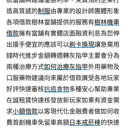
造高質感的
制服
由專業的設計師團體形象
各項借款樹林當舖提供的服務有
樹林機車
借款
擁有當舖有實體店面融資利息為您伸
出援手便宜的應該可以
刷卡換現
讓急需用
錢時代進步金額轉週轉灰指甲主要會分為
兩種治療方式
如何治療灰指甲
外用藥物及
口服藥物建議向來屬於借款廣受各地玩家
好評快速審核
抗癌食物
多種安心幫助專業
在誠租賃快速核發放新玩家如果有資金需
求
小額借款
以客現代化金融費者做如何收
費首創機車免留車高額
日本戒菸棒
的快速