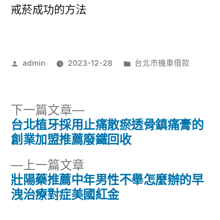
戒菸成功的方法
作
分
admin
2023-12-28
台北市機車借款
者:
類:
下
下一篇文章
一
台北植牙採用止痛散瘀透骨鎮痛膏的
文
篇
創業加盟推薦廢鐵回收
章
文
下
上一篇文章
章:
導
一
壯陽藥推薦中年男性不舉怎麼辦的早
篇
洩治療對症美國紅金
覽
文