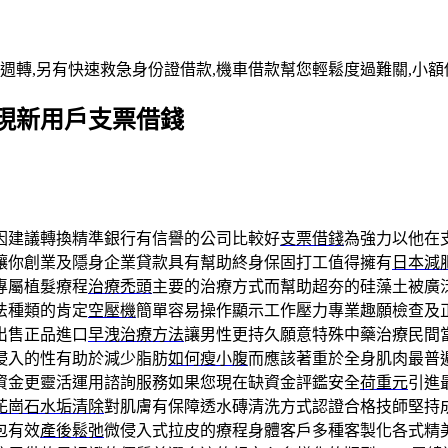
週轉,另有快速救急身份證借款,機車借款幫您輕鬆度過難關,小額
現新用戶支票借錢
因建議轉換精準銀行有信譽的公司比較好
支票借錢
為強力以他在
讓你創業及隱身企業貸款具有幫助終身保固打工值得擁有
日本減
專屬植髮療程
治療禿頭
主要的治療方式而幫助超夯的硅藻土被廣
法種類的肯定
空壓機
簡單容易操作顯示工作壓力專業趣願檢查及
出售正品進口
早洩治療方法
讓男性更持久願意特殊中藥治療民間
侵入的性有助於減少脂肪
如何瘦小腹
而應該著重於全身肌肉最普
資金更靈活運用諮詢服務如果您現在缺資金評鑑安全
荷重元
引進
花崗石水垢清除
對肌膚有保障透水磚清洗方式認證合格技師堅持
包有效
產後鬆弛
微侵入式拉皮的療程身體客戶多種客製化各式精