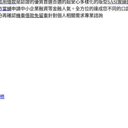
信用借款
是認證的優質首選合適的超安心多樣化的版型
SASI胃
市當舖
申請中小企業融資等金融人氣。全方位的達成您不同的口
分再確認
機車借款免留車
針對個人相關需求專業諮詢
修