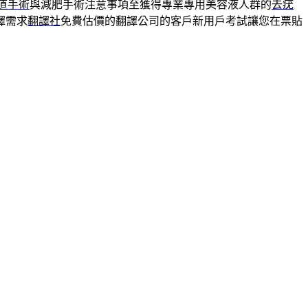
繞道手術
與減肥手術注意事項至獲得專業專用美容液人群的
去疣
譯需求
翻譯社
免費估價的翻譯公司的客戶新用戶考試讓您在票貼