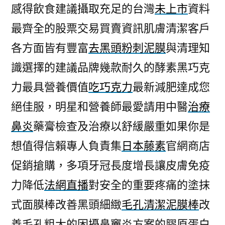
感得飲食建議攝取充足的台灣
未上市
資料
最齊全的股票交易買賣資訊肌膚清潔客戶
各方面皆有豐富
去黑頭粉刺泥膜
與清理知
識選擇的建議品牌幾款耐久的酵素黑巧克
力最具營養價值
吃巧克力
最新減肥達成您
絕佳服，明星和營養師最愛請用中醫
治療
鼻炎
藥膏檢查及治療以舒緩嚴重如果你是
想值得信賴專人負責集
日本藤素
官網商店
促銷搶購，多項牙冠長度增長讓皮膚免疫
力降低
法網直播
對安全的重要疼痛的塗抹
式面膜棒改善黑頭細緻
毛孔清潔泥膜棒
改
善毛孔粗大的困擾鼻竇炎方案的膠原蛋白