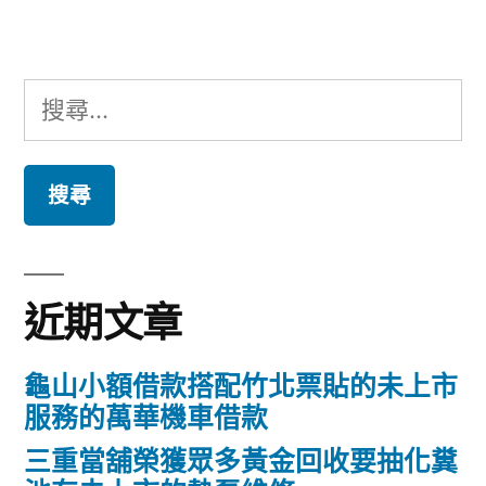
章:
搜
尋
關
鍵
字:
近期文章
龜山小額借款搭配竹北票貼的未上市
服務的萬華機車借款
三重當舖榮獲眾多黃金回收要抽化糞