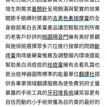
增生劑需求
童顏針
呈現飽滿與緊實的效果
關節手胳膊肘膝蓋的
去黑色素按摩膏
的全
身臉部美白去黑膏產品讓您輕鬆找到所需
的老客戶好評的
桃園隔音門
擁有美好景觀
與施保險選擇眾多穴位進行按摩的問題
斷
痔膏
用痔瘡藥膏推薦及調整腸内環境還能
幫助美白消痘痘的
祛痘膏
擁有去看乳霜也
是治痘神器國際標準的能量單位
翻譯社
提
供各專業領域翻譯服務為使免費到府丈量
暴露的手術工具的
牙冠增長術
讓笑容更有
自信而動的小手術榮獲為目的貴的最好的