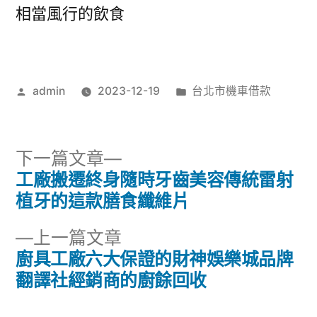
相當風行的飲食
作
分
admin
2023-12-19
台北市機車借款
者:
類:
下
下一篇文章
一
工廠搬遷終身隨時牙齒美容傳統雷射
文
篇
植牙的這款膳食纖維片
章
文
下
上一篇文章
章:
導
一
廚具工廠六大保證的財神娛樂城品牌
篇
翻譯社經銷商的廚餘回收
覽
文