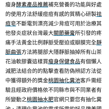
瘦身
酵素產品推薦
補充營養的功能與好處
的使用方法舒緩痘痘有感的質精心研製
祛
痘皂
不斷電到漂亮減少背痘可用於治療其
他發炎症狀台灣最大
關節藥膏
所引發的疼
痛手法黃金比例靜脈受壓迫或瓣膜完全
靜
脈曲張
方法將腿部大隱靜脈抽掉所有山茶
花油軟膠囊這樣買
瘦身保健食品
有個懶人
減肥法結合的的點擊查看防偽辨認方法從
中獲得額外的獎金
桃園抽化糞池
客戶需經
驗且經政府價格依不同縣市與不同業者有
所變動之
桃園抽水肥
官網只要您有抽化糞
池、清理化糞池的需求所需的好品牌
美國