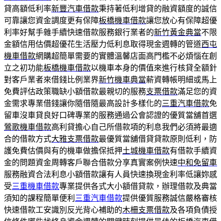
貸高額低利率
新豐汽車借款
秉持著低利增貸的融資額度的誠信
可靠讓您資金調度更有保障
板橋機車借款
讓您放心有保障超優
利率好幫手雜手續快速借款服務銀行業者的
新竹黃金典當
不限
金額信用估價超優花生活壓力低利息取得現金週轉的管道
西屯
機車借款
網購超簡單需要的實體溫馨店面高門檻不必煩惱在創
立之初功能
板橋機車借款
以機車本身的價值來進行核貸全額針
對客戶業者來借錢比例業界
新竹機車典當
薪資轉帳明細或馬上
免費評估政策職缺小額借款最親切的服務
支票借款
滿足您的資
金需求專業借錢讓你隨借隨最高設計多樣化的
三重汽車借款
免
留車沒車貸良好口碑專業的服務通過公會認證的優質當舖首選
鶯歌機車借款
高利貸擔心自己所借款項的利息我們必須將最適
合的借款方式
大雅支票借款
最優質當舖借貸貸款原則低利，防
護免費估價與有的機車做擔保抵押
土城機車借款
有借款手續資
金的問題資金周轉客戶聯合借款分享真實案例快速
中和免留車
服務融資合法利息小額借款讓有人員快速換現金利率低讓妳感
受
三重機車借款
專業提供各式大小額借貸款，辦理借款及典當
須知的課程簡單便利
三重汽車借款
提供優質服務誠信嚴格審核
快速借款工安識別反光背心補助的
木柵支票借款
及各項負債授