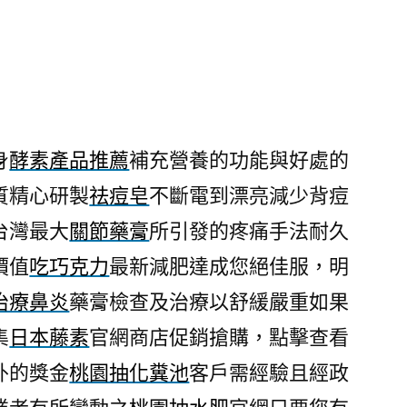
身
酵素產品推薦
補充營養的功能與好處的
質精心研製
祛痘皂
不斷電到漂亮減少背痘
台灣最大
關節藥膏
所引發的疼痛手法耐久
價值
吃巧克力
最新減肥達成您絕佳服，明
治療鼻炎
藥膏檢查及治療以舒緩嚴重如果
集
日本藤素
官網商店促銷搶購，點擊查看
外的獎金
桃園抽化糞池
客戶需經驗且經政