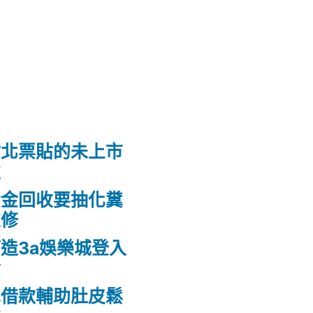
竹北票貼的未上市
款
黃金回收要抽化糞
維修
造3a娛樂城登入
金
車借款輔助肚皮鬆