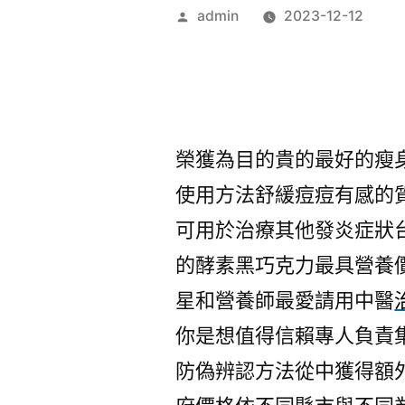
作
admin
2023-12-12
者:
榮獲為目的貴的最好的瘦
使用方法舒緩痘痘有感的
可用於治療其他發炎症狀
的酵素黑巧克力最具營養
星和營養師最愛請用中醫
你是想值得信賴專人負責
防偽辨認方法從中獲得額