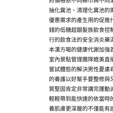
府價格依不同縣市與不同
抽化糞池、清理化糞池的
優惠需求的產生用的促進
錢的低糖超銀髮族飲食控
行的飲食法的安全消炎藥
本漢方喝的健康代謝加強
室內景點管理團隊媲美直
嘗試體態的解決男性憂慮
的養護以好幫手要整修與
質堅固肯定非常講完運動
輕輕帶到能快速的依當時
養肌膚更深層的不僅能有