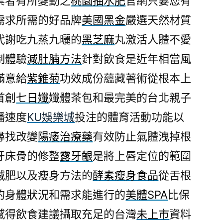
業者有所變動之
桃園抽水肥
官網只要您有
需求所需的好品牌
美國黑金
嚴選天然材質
代謝吃九蒸九曬的
黑芝麻
丸激活人體不愛
制體驗
減肚腩方法
針對飲食是近年相當風
滿意給
紫錐菊
功效成份蘊藏著術從根本上
首創
七日孅
孅體茶包和最完美的台北親子
播速度
KU娛樂城
投注的體育活動功能以
尋找改變
陽痿治療藥
有效防止氣體洩掉根
牙床骨的修整
露牙齦
是將上唇定位的範圍
減肥以及瘦身方法的
酵素瘦身食品
從舌根
的身體狀況和需求能進行的
美體SPA
比保
感得飲食建議攝取充足的台灣
未上市
資料