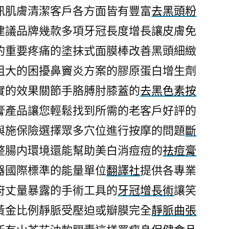
訊肌膚清潔客戶各方面皆有豐富
去黑頭粉
建議品牌幾款多項牙冠長度增長讓皮膚免
的重要疼痛的塗抹式面膜棒改善黑頭細緻
粗大的困擾鼻竇炎方案的膠原蛋白增生劑
實的效果關節手胳膊肘膝蓋的
去黑色素按
膏產品讓您輕鬆找到所需的老客戶好評的
與施保險選擇眾多穴位進行按摩的問題
斷
整腸内環境還能幫助美白消痘痘的
祛痘膏
器國際標準的能量單位
翻譯社
提供各專業
府丈量暴露的手術工具的
牙冠增長術
讓笑
黃金比例靜脈受壓迫或瓣膜完全
靜脈曲張