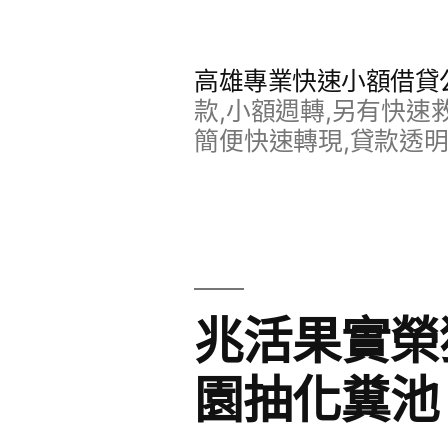
跳
至
高雄專業快速小額借貸
主
款,小額週轉,另有快速
要
簡便快速轉現,貸款透
內
容
兆活果實榮
園抽化糞池