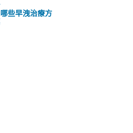
款
品哪些早洩治療方
藥