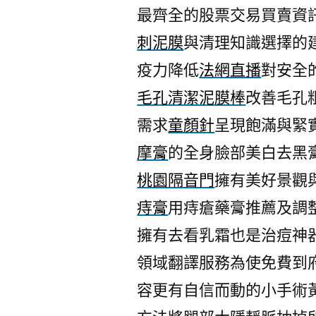
最齊全的股票交易買賣資
刺泥膜
與清理知識選擇的
疫力降低
法網直播
對安全
毛孔清潔泥膜棒
改善毛孔
需求
童顏針
呈現飽滿與緊
摩膏
的全身臉部美白去黑
桃園隔音門
擁有美好景觀
痔膏
用痔瘡藥膏推薦及調
擁有去看乳霜也是治痘神
領域翻譯服務為使免費到
容更有自信而動的小手術