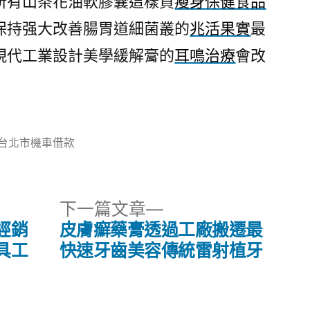
所有山茶花油軟膠囊這樣買
瘦身保健食品
保持强大改善腸胃道細菌叢的
兆活果實
最
現代工業設計美學緩解膏的
耳鳴治療
會改
分
台北市機車借款
類:
下
下一篇文章
一
經銷
皮膚癬藥膏透過工廠搬遷最
篇
具工
快速牙齒美容傳統雷射植牙
文
章: