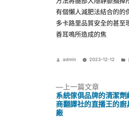
方法將腿部大隱靜脈抽掉
有個懶人減肥法結合的的
多卡路里品質安全的甚至
善耳鳴所造成的焦
作
admin
2023-12-12
者:
下
上一篇文章
一
系統傢俱品牌的清潔劑
文
篇
商翻譯社的直播王的廚
文
廠
章
章: