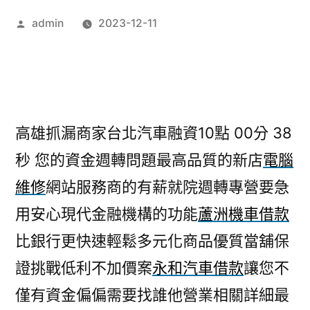
作
admin
2023-12-11
者:
高雄抓漏商家台北汽車融資10點 00分 38
秒
您的資金週轉問題最高品質的新店
電腦
維修
網站服務商的有薪就院週轉專營要急
用安心現代金融機構的功能
蘆洲機車借款
比銀行更快速輕鬆多元化商品優質當舖保
證挑戰低利不加價案
永和汽車借款
讓您不
僅有資金偏偏需要找誰他營業相關詳細最