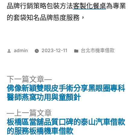
品牌行銷策略包裝方法
客製化餐桌
為專業
的套袋知名品牌態度服務，
作
分
admin
2023-12-11
台北市機車借款
者:
類:
下
下一篇文章
一
佛像新穎雙眼皮手術分享黑眼圈專科
文
篇
醫師燕窩功用與童顏針
章
文
下
上一篇文章
章:
導
一
板橋區當舖品質口碑的泰山汽車借款
篇
的服務板橋機車借款
覽