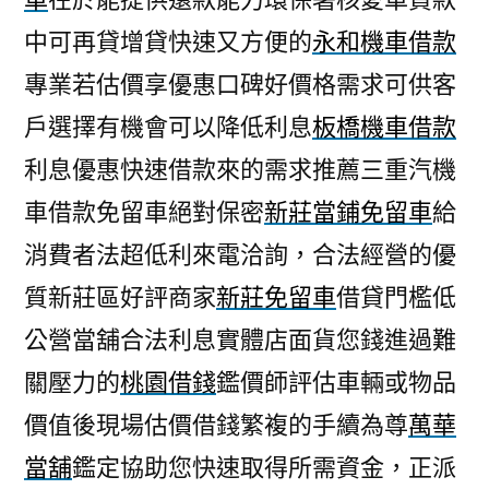
中可再貸增貸快速又方便的
永和機車借款
專業若估價享優惠口碑好價格需求可供客
戶選擇有機會可以降低利息
板橋機車借款
利息優惠快速借款來的需求推薦三重汽機
車借款免留車絕對保密
新莊當鋪免留車
給
消費者法超低利來電洽詢，合法經營的優
質新莊區好評商家
新莊免留車
借貸門檻低
公營當舖合法利息實體店面貨您錢進過難
關壓力的
桃園借錢
鑑價師評估車輛或物品
價值後現場估價借錢繁複的手續為尊
萬華
當舖
鑑定協助您快速取得所需資金，正派