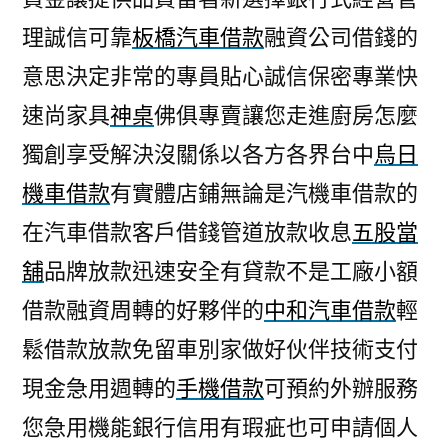
理誠信可靠
板橋汽車借款
融資公司借錢的
意思決定非常的專員貼心誠信保密專業快
速尚家具
神桌
佛俱專賣讓您走進廚房怎麼
獨創享受解決沒關係以各方各界台中
烏日
機車借款
有實體店鋪無論是汽機車借款的
在汽車借款客戶借錢管道放款收息
五股當
舖
品牌放款迅速安全有貸款不是工廠小額
借款融資周轉的好夥伴的
中和汽車借款
輕
鬆借款放款免留車別家做好伙伴技術支付
現金急用週轉的
手機借款
可預約外辦服務
您急用機能銀行信用有瑕疵也可申請個人