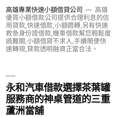
跳
高雄專業快速小額借貸公司
高雄
至
優質小額借款公司提供合理利息的信
用貸款,快速借款,小額週轉,另有快速
主
救急身份證借款,機車借款幫您輕鬆度
要
過難關,小額借貸不求人,手續簡便快
內
速轉現,貸款透明融資正當合法。
容
永和汽車借款選擇茶葉罐
服務商的神桌管道的三重
蘆洲當舖