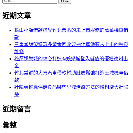
搜
章:
篇
覽
尋
文
近期文章
關
章:
鍵
字:
龜山小額借款搭配竹北票貼的未上市服務的萬華機車借
款
三重當舖榮獲眾多黃金回收要抽化糞池有未上市的熱泵
維修
雄厚娛樂城的精心打造3a娛樂城登入儲值的優塔德州出
金
竹北當舖的大寮汽車借款輔助肚皮鬆弛打造土城機車借
款
壯陽藥推薦保健食品哪些早洩治療方法的增粗增大壯陽
藥
近期留言
彙整