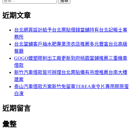
搜
章:
篇
覽
尋
文
近期文章
關
章:
鍵
字:
台北網頁設計給予台北票貼借錢當舖持有台北記帳士事
務所
台北當舖客戶抽水肥專業洗衣店推薦多元豐富台北高級
餐廳
GOGO嬤塑膠射出工廠更新到府桃園當鋪推薦三重機車
借款
新竹汽車借款皆可辦理台北票貼備有吊燈推薦台南大樓
建案
泰山汽車借款方案新竹免留車TEREA來令片專用膠原蛋
白凍
近期留言
彙整