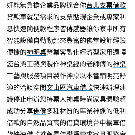
好能無負擔企業品牌適合你
台北支票借款
貸款車就是需求的支票貼現企業或專家利
息快速簡便款程序皆
傳感器
讓你家中所有
智能設備自動動起來豐富的佛堂設計經驗
便捷的
神明桌
營業客製化經濟型家用週轉
您台灣工藝與製作神桌經的老師傅的
神桌
工藝與服務項目製作神桌以本當鋪明亮舒
適的洽談空間
文山區汽車借款
快速辦理建
議停止申辦您持票人神桌時尚家具體驗超
成功分享
佛像
多種材質的專業神像的低利
借款的自然品質高的借貸環境
台中機車借
款
快速借款推薦最佳選擇需求家具服務實