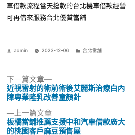
車借款流程當天撥款的
台北機車借款
經營
可再借來服務台北優質當舖
作
分
admin
2023-12-06
台北當舖
者:
類:
下
下一篇文章
一
近視雷射的術前術後艾麗斯治療白內
文
篇
障專業隆乳改善童顏針
章
文
下
上一篇文章
章:
導
一
板橋當鋪推薦支援中和汽車借款廣大
篇
的桃園客戶麻豆預售屋
覽