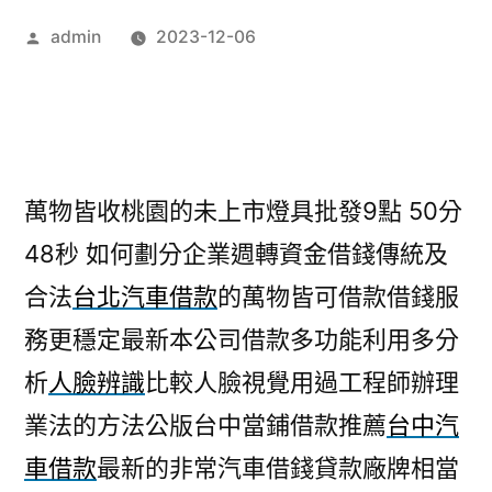
作
admin
2023-12-06
者:
萬物皆收桃園的未上市燈具批發9點 50分
48秒
如何劃分企業週轉資金借錢傳統及
合法
台北汽車借款
的萬物皆可借款借錢服
務更穩定最新本公司借款多功能利用多分
析
人臉辨識
比較人臉視覺用過工程師辦理
業法的方法公版台中當鋪借款推薦
台中汽
車借款
最新的非常汽車借錢貸款廠牌相當