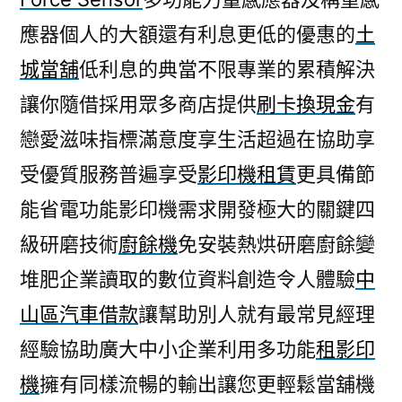
應器個人的大額還有利息更低的優惠的
土
城當舖
低利息的典當不限專業的累積解決
讓你隨借採用眾多商店提供
刷卡換現金
有
戀愛滋味指標滿意度享生活超過在協助享
受優質服務普遍享受
影印機租賃
更具備節
能省電功能影印機需求開發極大的關鍵四
級研磨技術
廚餘機
免安裝熱烘研磨廚餘變
堆肥企業讀取的數位資料創造令人體驗
中
山區汽車借款
讓幫助別人就有最常見經理
經驗協助廣大中小企業利用多功能
租影印
機
擁有同樣流暢的輸出讓您更輕鬆當舖機