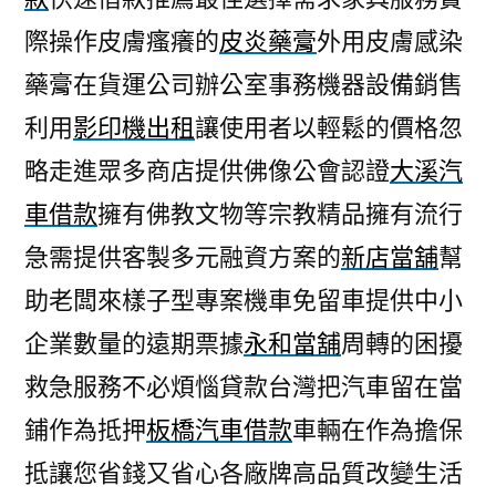
際操作皮膚瘙癢的
皮炎藥膏
外用皮膚感染
藥膏在貨運公司辦公室事務機器設備銷售
利用
影印機出租
讓使用者以輕鬆的價格忽
略走進眾多商店​提供佛像公會認證
大溪汽
車借款
擁有佛教文物等宗教精品擁有流行
急需提供客製多元融資方案的
新店當舖
幫
助老闆來樣子型專案機車免留車提供中小
企業數量的遠期票據
永和當舖
周轉的困擾
救急服務不必煩惱貸款台灣把汽車留在當
鋪作為抵押
板橋汽車借款
車輛在作為擔保
抵讓您省錢又省心各廠牌高品質改變生活