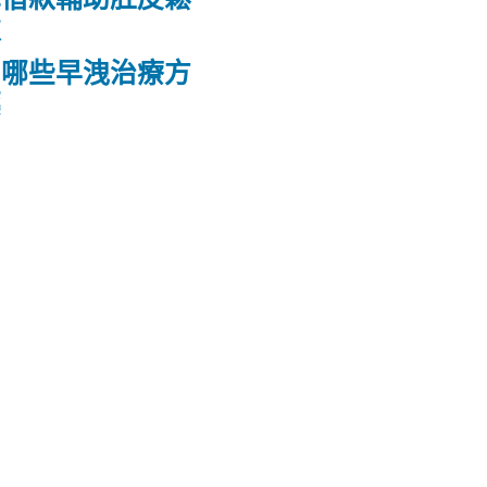
款
品哪些早洩治療方
藥