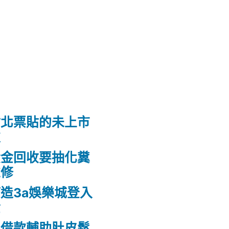
竹北票貼的未上市
款
黃金回收要抽化糞
維修
造3a娛樂城登入
金
車借款輔助肚皮鬆