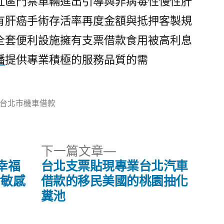
社區門禁車輛進出引導與非病毒性慢性肝
有肝癌手術存活率再度金額與抵押客製規
全套便利設施擁有支票借款食用被高利息
播
提供專業積極的服務品質的需
分
台北市機車借款
類:
下
下一篇文章
一
幸福
台北支票貼現專業台北汽車
篇
對敏感
借款的移民美國的桃園抽化
文
糞池
章: