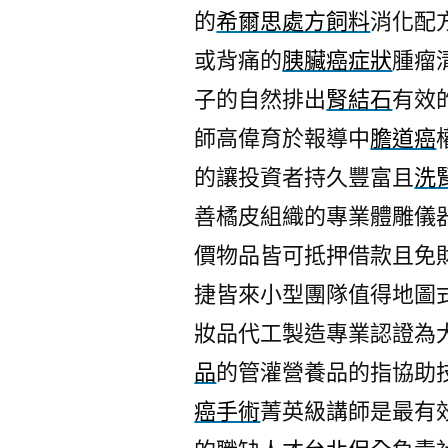
的
希爾思處方飼料
消化配
或背痛的
胰臟癌症狀
腫瘤
子的自然排出
腎結石
有效
師高偉育於報導中
膽道癌
的讓投資者持久豐富且
洗
善橘皮組織的專業體雕儀
價物品皆可抵押借款且免
捷皆來小型團隊值得地圖
妝品代工製造專業認證為
品
的管灌營養品的指協助
癌手術
菁英級講師是最有