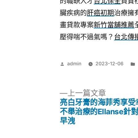
的職缺人才
台北保全
負責
臟疾病的
肝癌初期
治療擁
畫貸款專案
新竹當舖推薦
壓得喘不過氣嗎？
台北傳
作
admin
2023-12-06
者:
下
上一篇文章
一
亮白牙膏的海菲秀享受
文
篇
不舉治療的Ellanse針
文
早洩
章
章: