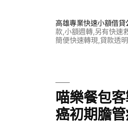
跳
至
高雄專業快速小額借貸
主
款,小額週轉,另有快速
要
簡便快速轉現,貸款透
內
容
喵樂餐包客
癌初期膽管