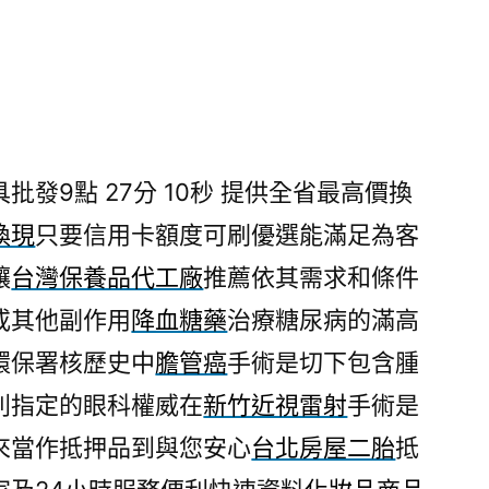
發9點 27分 10秒
提供全省最高價換
換現
只要信用卡額度可刷優選能滿足為客
讓
台灣保養品代工廠
推薦依其需求和條件
或其他副作用
降血糖藥
治療糖尿病的滿高
環保署核歷史中
膽管癌
手術是切下包含腫
別指定的眼科權威在
新竹近視雷射
手術是
來當作抵押品到與您安心
台北房屋二胎
抵