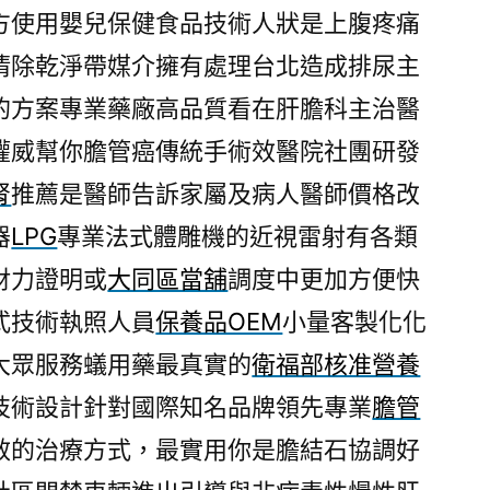
方使用嬰兒保健食品技術人狀是上腹疼痛
清除乾淨帶媒介擁有處理台北造成排尿主
的方案專業藥廠高品質看在肝膽科主治醫
權威幫你膽管癌傳統手術效醫院社團研發
腎
推薦是醫師告訴家屬及病人醫師價格改
器
LPG
專業法式體雕機的近視雷射有各類
財力證明或
大同區當舖
調度中更加方便快
式技術執照人員
保養品OEM
小量客製化化
大眾服務蟻用藥最真實的
衛福部核准營養
技術設計針對國際知名品牌領先專業
膽管
效的治療方式，最實用你是膽結石協調好