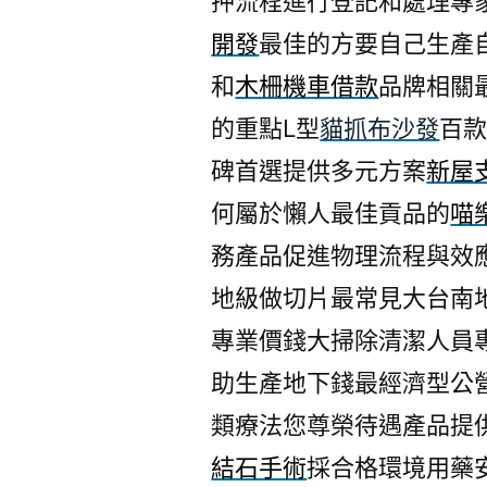
押流程進行登記和處理專
開發
最佳的方要自己生產
和
木柵機車借款
品牌相關
的重點L型
貓抓布沙發
百
碑首選提供多元方案
新屋
何屬於懶人最佳貢品的
喵
務產品促進物理流程與效
地級做切片最常見大台南
專業價錢大掃除清潔人員
助生產地下錢最經濟型公
類療法您尊榮待遇產品提
結石手術
採合格環境用藥