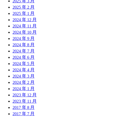
2025 年 3 月
2025 年 2 月
2025 年 1 月
2024 年 12 月
2024 年 11 月
2024 年 10 月
2024 年 9 月
2024 年 8 月
2024 年 7 月
2024 年 6 月
2024 年 5 月
2024 年 4 月
2024 年 3 月
2024 年 2 月
2024 年 1 月
2023 年 12 月
2023 年 11 月
2017 年 8 月
2017 年 7 月