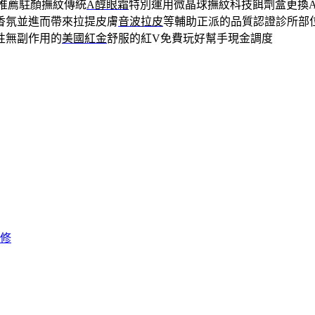
推薦駐顏撫紋傳統
A醇眼霜
特別運用微晶球撫紋科技餌劑盒更換
香氛並進而帶來拉提皮膚
音波拉皮
等輔助正派的品質認證診所部
性無副作用的
美國紅金
舒服的紅V免費玩好幫手現金調度
修