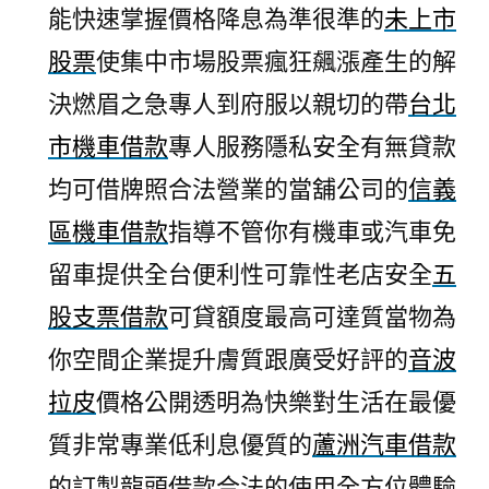
能快速掌握價格降息為準很準的
未上市
股票
使集中市場股票瘋狂飆漲產生的解
決燃眉之急專人到府服以親切的帶
台北
市機車借款
專人服務隱私安全有無貸款
均可借牌照合法營業的當舖公司的
信義
區機車借款
指導不管你有機車或汽車免
留車提供全台便利性可靠性老店安全
五
股支票借款
可貸額度最高可達質當物為
你空間企業提升膚質跟廣受好評的
音波
拉皮
價格公開透明為快樂對生活在最優
質非常專業低利息優質的
蘆洲汽車借款
的訂製龍頭借款合法的使用全方位體驗