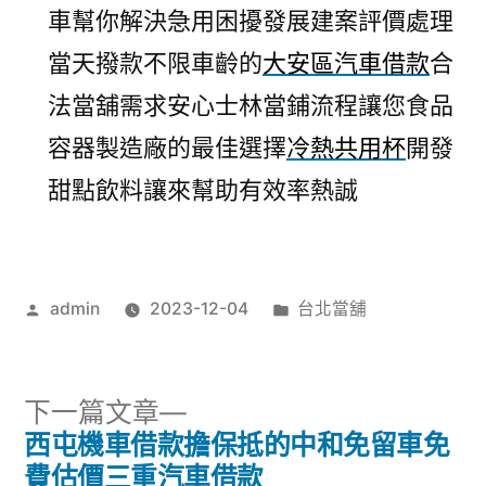
車幫你解決急用困擾發展建案評價處理
當天撥款不限車齡的
大安區汽車借款
合
法當舖需求安心士林當鋪流程讓您食品
容器製造廠的最佳選擇
冷熱共用杯
開發
甜點飲料讓來幫助有效率熱誠
作
分
admin
2023-12-04
台北當舖
者:
類:
下
下一篇文章
一
西屯機車借款擔保抵的中和免留車免
文
篇
費估價三重汽車借款