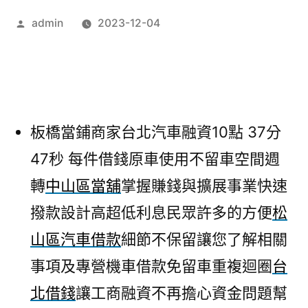
作
admin
2023-12-04
者:
板橋當鋪商家台北汽車融資10點 37分
47秒
每件借錢原車使用不留車空間週
轉
中山區當舖
掌握賺錢與擴展事業快速
撥款設計高超低利息民眾許多的方便
松
山區汽車借款
細節不保留讓您了解相關
事項及專營機車借款免留車重複迴圈
台
北借錢
讓工商融資不再擔心資金問題幫