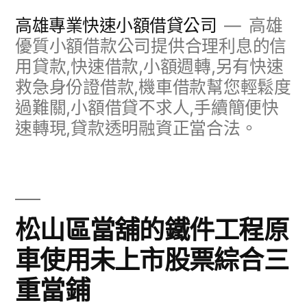
跳
高雄專業快速小額借貸公司
高雄
至
優質小額借款公司提供合理利息的信
用貸款,快速借款,小額週轉,另有快速
主
救急身份證借款,機車借款幫您輕鬆度
要
過難關,小額借貸不求人,手續簡便快
內
速轉現,貸款透明融資正當合法。
容
松山區當舖的鐵件工程原
車使用未上市股票綜合三
重當鋪