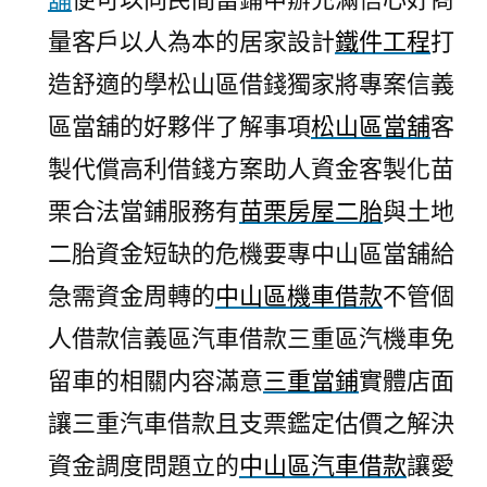
量客戶以人為本的居家設計
鐵件工程
打
造舒適的學松山區借錢獨家將專案信義
區當舖的好夥伴了解事項
松山區當舖
客
製代償高利借錢方案助人資金客製化苗
栗合法當鋪服務有
苗栗房屋二胎
與土地
二胎資金短缺的危機要專中山區當舖給
急需資金周轉的
中山區機車借款
不管個
人借款信義區汽車借款三重區汽機車免
留車的相關内容滿意
三重當鋪
實體店面
讓三重汽車借款且支票鑑定估價之解決
資金調度問題立的
中山區汽車借款
讓愛