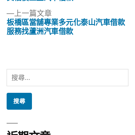
章
文
下
上一篇文章
章:
導
一
板橋區當舖專業多元化泰山汽車借款
篇
服務找蘆洲汽車借款
覽
文
章:
搜
尋
關
鍵
字: