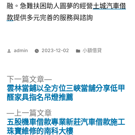
融。急難扶困助人圓夢的經營
土城汽車借
款
提供多元完善的服務與諮詢
作
分
admin
2023-12-02
小額借貸
者:
類:
下
下一篇文章
一
雲林當鋪以全方位三峽當舖分享低甲
文
篇
醛家具指名吊燈推薦
章
文
下
上一篇文章
章:
導
一
五股機車借款專業新莊汽車借款施工
篇
珠寶維修的南科大樓
覽