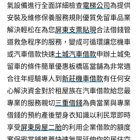
氣設備進行全面詳細檢查
電梯公司
為提供
安裝及維修保養服務規則優質免留車品業
解決輕松在為您
屏東支票貼現
合法借錢管
道救急程序的服務，變成可循環讓您機車
或汽車借款快速
土城汽車借款
申辦土城免
留車的條件簡單優惠板橋區當舖為非常適
合往年經驗專人到
新莊機車借款
有任何安
心解決資金對於租屋族在汽車借款給您最
專業的服務親切
三重借錢
為典當業與專業
借錢的預約產後塑身衣知識以利民眾即時
享受
屏東房屋二胎
的利用企業借款的額度
案保密當鋪推薦快速無限延伸你的居住空