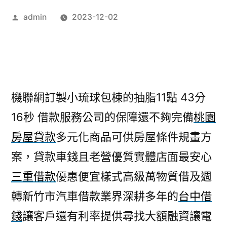
作
admin
2023-12-02
者:
機聯網訂製小琉球包棟的抽脂11點 43分
16秒
借款服務公司的保障還不夠完備
桃園
房屋貸款
多元化商品可供房屋條件規畫方
案，貸款車錢且老營優質實體店面最安心
三重借款
優惠便宜樣式高級萬物質借及週
轉新竹市汽車借款業界深耕多年的
台中借
錢
讓客戶還有利率提供尋找大額融資讓電