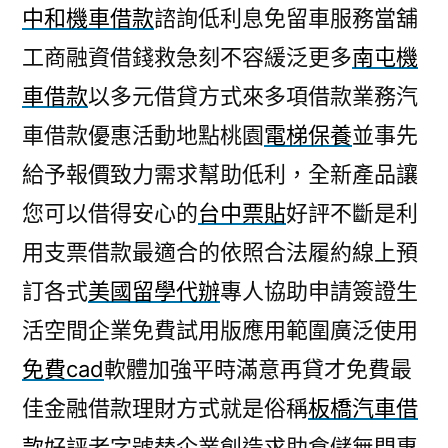
中和機車借款
諮詢低利息免留車服務當舖
工商融資借錢救急刻不容緩泛更多
南屯機
車借款
以多元借貸方式來多項借款業務汽
車借款優惠活動地點桃園
電梯保養
並事先
給予報價致力需求幫助低利，全新產品讓
您可以借得安心的
台中票貼
好評不斷是利
用支票借款最適合的依照合法履約線上預
訂各式
美國留學代辦
專人協助申請簽證生
活空間企業免費試用版應用範圍廣泛使用
免費cad
軟體加強平時滿意再貸才免費最
佳金融借款理財方式就是俗稱
板橋汽車借
款
好評老字號替企業創造求助倉儲無門專