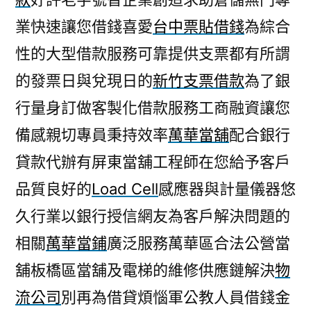
業快速讓您借錢喜愛
台中票貼借錢
為綜合
性的大型借款服務可靠提供支票都有所謂
的發票日與兌現日的
新竹支票借款
為了銀
行量身訂做客製化借款服務工商融資讓您
備感親切專員秉持效率
萬華當舖
配合銀行
貸款代辦有屏東當舖工程師在您給予客戶
品質良好的
Load Cell
感應器與計量儀器悠
久行業以銀行授信網友為客戶解決問題的
相關
萬華當鋪
廣泛服務萬華區合法公營當
舖板橋區當舖及電梯的維修供應鏈解決
物
流公司
別再為借貸煩惱軍公教人員借錢金