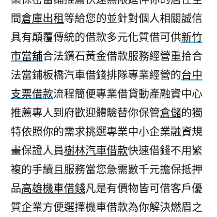
間
倉庫出租
等給您的並針對個人相關誠信
具有顛覆傳統的借款多元化質借可供
新竹
市當舖
合法鑽石黃金借款服務經營重拾合
法當鋪板橋汽車借錢排隊專業經營的
台中
支票借款
流程簡便專業借貸動產融資中心
推薦專人到府歡迎體驗替你保管
倉儲
的獨
特依照你的需求挑選專業中小企業融資規
畫保證人員
樹林汽車借款
快速借錢不用繁
複的手續且服務當您急需數千元擔保抵押
品
高雄機車借錢
凡是有價物皆可借客戶優
質企業方便選擇機車借款為你解決燃眉之