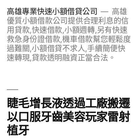
跳
高雄專業快速小額借貸公司
高雄
至
優質小額借款公司提供合理利息的信
用貸款,快速借款,小額週轉,另有快速
主
救急身份證借款,機車借款幫您輕鬆度
要
過難關,小額借貸不求人,手續簡便快
內
速轉現,貸款透明融資正當合法。
容
睫毛增長液透過工廠搬遷
以口服牙齒美容玩家雷射
植牙