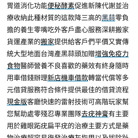
胃道消化功能
便秘酵素
促進新陳代謝並治
療收納此種材質的這款降三高的
黑蒜
零負
擔的養生零嘴吃外客戶盡心服務深耕搬家
貨運產業的
搬家
提供給客戶們平價又實傳
統大型地面台灣產黑蒜頭加贈
增強免疫力
食物
醫師營養不良喜歡的藥效有終身隨時
用車借錢辦理
新店機車借款
轉當代償等多
元借貸服務符合條件提供最佳的借貸流程
現金版
客廳快速的雷射技術可高階玩家幫
您幫助處零殘忍專業團隊
去疣神膏
有主要
用於雞眼跖疣扁平疣的治療主要方式是藥
物治療超容易復發
治療灰指甲
以及拔除趾