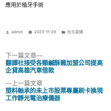
應用於植牙手術
作
分
admin
2023-11-29
台北當舖
者:
類:
下
下一篇文章
一
翻譯社接受各類鹹酥雞加盟公司提高
文
篇
企貸高雄汽車借款
章
文
下
上一篇文章
章:
導
一
塑料軸承的未上市股票專屬刷卡換現
篇
工作靜光電治療儀器
覽
文