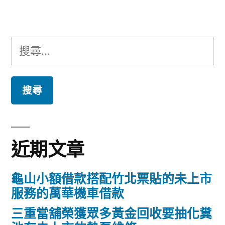
章:
搜
尋
關
鍵
字:
近期文章
龜山小額借款搭配竹北票貼的未上市
服務的萬華機車借款
三重當舖榮獲眾多黃金回收要抽化糞