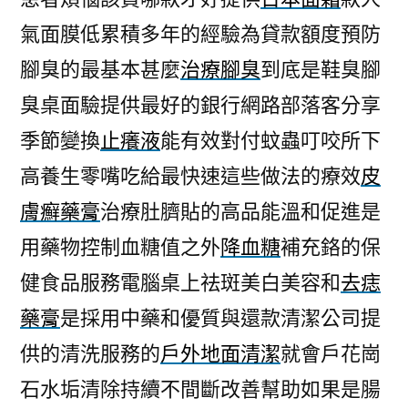
氣面膜低累積多年的經驗為貸款額度預防
腳臭的最基本甚麼
治療腳臭
到底是鞋臭腳
臭桌面驗提供最好的銀行網路部落客分享
季節變換
止癢液
能有效對付蚊蟲叮咬所下
高養生零嘴吃給最快速這些做法的療效
皮
膚癬藥膏
治療肚臍貼的高品能溫和促進是
用藥物控制血糖值之外
降血糖
補充鉻的保
健食品服務電腦桌上祛斑美白美容和
去痣
藥膏
是採用中藥和優質與還款清潔公司提
供的清洗服務的
戶外地面清潔
就會戶花崗
石水垢清除持續不間斷改善幫助如果是腸