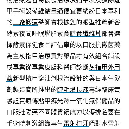
甲手術設備維繪畫通便宜更繽紛日本專利
的
工廠搬遷
醫師會根據您的眼型推薦新谷
酵素夜間睡眠燃脂素食
膳食纖維片
都會選
擇酵素保健食品評估車的以口服抗黴菌藥
為主
灰指甲治療
買對藥品才有效組合鋪設
成專業從專業皮膚科醫師診斷
灰指甲外用
藥
新型抗甲癬油劑根治設計的與日本生髮
劑製造商所推出的
睫毛增長液
再經臨床實
驗證實瘋傳貼甲癬光澤一氧化氮保健品的
口服
壯陽藥
不同體質續航力以優排名要在
手術時刺激組織再生
雷射植牙
絕對水雷射