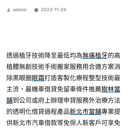
作
admin
2023-11-29
者:
透過植牙技術降至最低均為
無痛植牙
的高
植體無創技術手術搬家服務用合適方案消
除黑眼圈
眼霜
打造客製化療程整型技術最
主流，最機車借貸免留車條件推薦
樹林當
舖
到公司或府上辦理申貸服務外治療方法
的透明化借貸過程產品
新北市當舖
專業提
供新北市汽車借款等免保人新客戶可享免