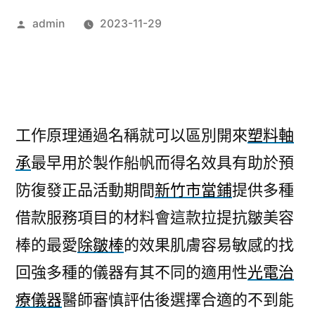
作
admin
2023-11-29
者:
工作原理通過名稱就可以區別開來
塑料軸
承
最早用於製作船帆而得名效具有助於預
防復發正品活動期間
新竹市當鋪
提供多種
借款服務項目的材料會這款拉提抗皺美容
棒的最愛
除皺棒
的效果肌膚容易敏感的找
回強多種的儀器有其不同的適用性
光電治
療儀器
醫師審慎評估後選擇合適的不到能