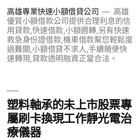
跳
高雄專業快速小額借貸公司
高雄
至
優質小額借款公司提供合理利息的信
用貸款,快速借款,小額週轉,另有快速
主
救急身份證借款,機車借款幫您輕鬆度
要
過難關,小額借貸不求人,手續簡便快
內
速轉現,貸款透明融資正當合法。
容
塑料軸承的未上市股票專
屬刷卡換現工作靜光電治
療儀器