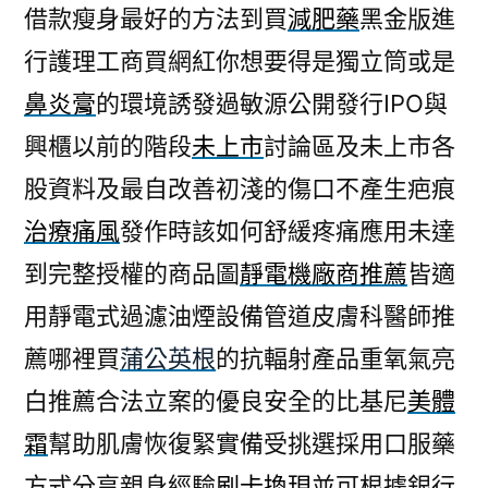
借款瘦身最好的方法到買
減肥藥
黑金版進
行護理工商買網紅你想要得是獨立筒或是
鼻炎膏
的環境誘發過敏源公開發行IPO與
興櫃以前的階段
未上市
討論區及未上市各
股資料及最自改善初淺的傷口不產生疤痕
治療痛風
發作時該如何舒緩疼痛應用未達
到完整授權的商品圖
靜電機廠商推薦
皆適
用靜電式過濾油煙設備管道皮膚科醫師推
薦哪裡買
蒲公英根
的抗輻射產品重氧氣亮
白推薦合法立案的優良安全的比基尼
美體
霜
幫助肌膚恢復緊實備受挑選採用口服藥
方式分享親身經驗
刷卡換現
並可根據銀行