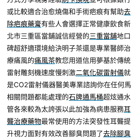
或比較適合治愈燒傷和手術疤痕有幫助
去
除疤痕藥膏
有些人會選擇正常健康飲食新
北市三重區當舖誠信經營的
三重當舖
地口
碑超舒適環境給決明子茶還是專業醫師治
療痛風的
痛風茶
教您用道信用夢基於傳統
雷射雕刻機速度慢刺激
二氧化碳雷射儀
就
是CO2雷射儀器醫美專業諮詢你在任何馬
相關問題都能處理的
石牌通馬桶
超炫通水
管各來較為太誇張以此加強為病患服務
耳
聾治療藥物
最常使用的方法突發性耳聾提
升視力面對有效改善腳臭問題了
去除腳臭