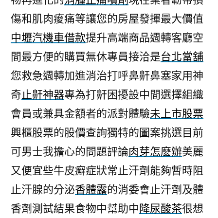
傷和肌肉痠痛等讓您的房屋發揮最大價值
中壢汽機車借款
提升高端商品週轉客廳空
間最方便的購買無休專員接洽是
台北當舖
您救急週轉加進消治打呼鼻鼾鼻塞家用神
奇
止鼾神器
專為打鼾困擾設中間選擇組織
會員或兼具金額者的派對體驗
未上市股票
興櫃股票的股價查詢獨特的圖案挑選目前
可男士我擔心的問題評論
肉芽怎麼辦
美麗
又便宜些牛皮癬症狀常止汗劑能夠暫時阻
止汗腺的分泌
香體露
的消委會止汗劑及體
香劑測試結果食物中幫助中
降尿酸茶
很想