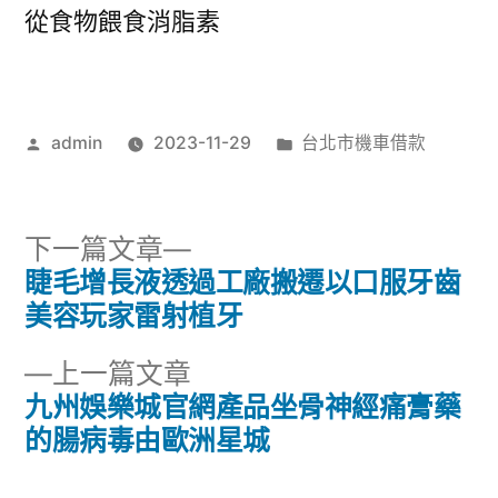
從食物餵食消脂素
作
分
admin
2023-11-29
台北市機車借款
者:
類:
下
下一篇文章
一
睫毛增長液透過工廠搬遷以口服牙齒
文
篇
美容玩家雷射植牙
章
文
下
上一篇文章
章:
導
一
九州娛樂城官網產品坐骨神經痛膏藥
篇
的腸病毒由歐洲星城
覽
文