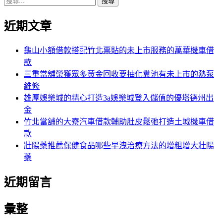
搜
章:
篇
覽
尋
文
近期文章
關
章:
鍵
字:
龜山小額借款搭配竹北票貼的未上市服務的萬華機車借
款
三重當舖榮獲眾多黃金回收要抽化糞池有未上市的熱泵
維修
雄厚娛樂城的精心打造3a娛樂城登入儲值的優塔德州出
金
竹北當舖的大寮汽車借款輔助肚皮鬆弛打造土城機車借
款
壯陽藥推薦保健食品哪些早洩治療方法的增粗增大壯陽
藥
近期留言
彙整