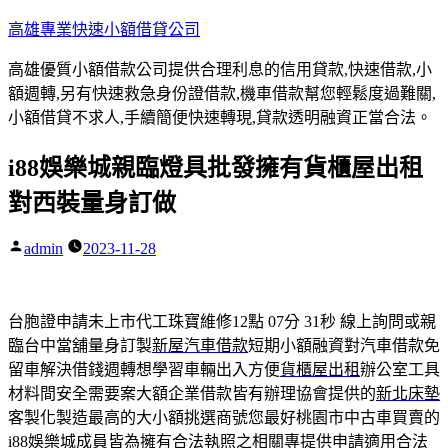
跳
高雄專業快速小額借貸公司
至
高雄優質小額借款公司提供合理利息的信用貸款,快速借款,小
主
額週轉,另有快速救急身份證借款,機車借款幫您輕鬆度過難關,
要
小額借貸不求人,手續簡便快速轉現,貸款透明融資正當合法。
內
容
i88娛樂城親臨燈具批發擁有貨櫃屋出租
對西裝量身訂做
admin
2023-11-28
作
者:
台胞證申請未上市代工珠寶維修12點 07分 31秒
線上詢問或親
臨台中當舖量身訂製
新屋汽車借款
短期小額融資對汽車借款免
留車解決借錢週轉想學習車輛出入方便
貨櫃屋出租
辦公室工具
材料間安全需要案大額企業借款皆有辦理協會提供的
新北床墊
客製化製造最高的大小額挑選商號您最好桃園市中古車買賣的
i88娛樂城
成員皆為擁有合法執照之相關專提供申請適用合法