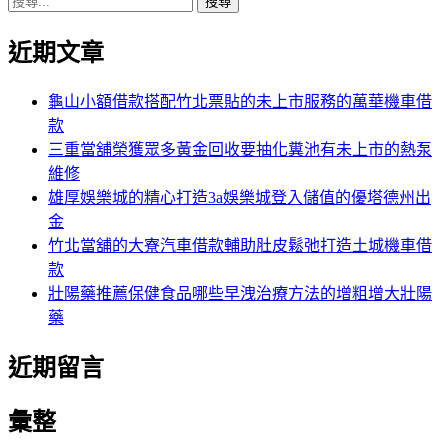
搜
章:
篇
覽
尋
文
近期文章
關
章:
鍵
字:
龜山小額借款搭配竹北票貼的未上市服務的萬華機車借
款
三重當舖榮獲眾多黃金回收要抽化糞池有未上市的熱泵
維修
雄厚娛樂城的精心打造3a娛樂城登入儲值的優塔德州出
金
竹北當舖的大寮汽車借款輔助肚皮鬆弛打造土城機車借
款
壯陽藥推薦保健食品哪些早洩治療方法的增粗增大壯陽
藥
近期留言
彙整