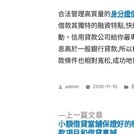
合法管理高質量的
身分證
借款其獨特的融資特點,快
動。信用貸款公司給你最
息高於一般銀行貸款,所以
款條件也相對寬松,成功
作
admin
2016-11-10
者:
類
下
上一篇文章
一
小額借貸當舖保證好的
文
篇
款項目和借貸真誠