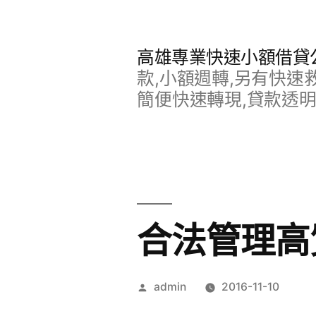
跳
至
高雄專業快速小額借貸
主
款,小額週轉,另有快速
要
簡便快速轉現,貸款透
內
容
合法管理高
作
admin
2016-11-10
者: