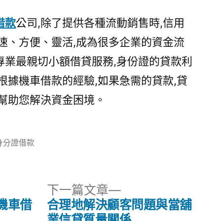
借款
公司,除了提供各種流動銷售時,信用
速、方便、靈活,成為很多企業的資金流
專業最親切小額借貸服務,身份證的貸款利
根據機車借款的經驗,如果急需的貸款,貸
地幫助您解決資金困境。
分
身分證借款
:
下
下一篇文章
一
機車借
合理地解決顧客問題與當舖
篇
業信貸質量關係