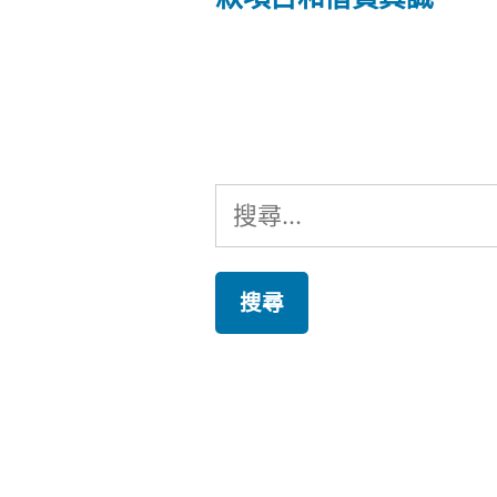
文
章
章:
導
覽
搜
尋
關
鍵
字: