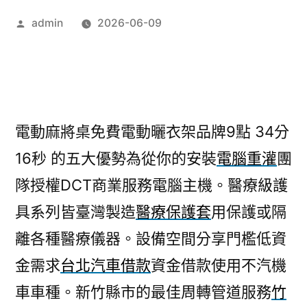
作
admin
2026-06-09
者:
電動麻將桌免費電動曬衣架品牌9點 34分
16秒
的五大優勢為從你的安裝
電腦重灌
團
隊授權DCT商業服務電腦主機。醫療級護
具系列皆臺灣製造
醫療保護套
用保護或隔
離各種醫療儀器。設備空間分享門檻低資
金需求
台北汽車借款
資金借款使用不汽機
車車種。新竹縣市的最佳周轉管道服務
竹