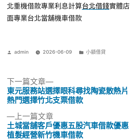
北重機借款專業利息計算
台北借錢
實體店
面專業台北當舖機車借款
作
分
admin
2026-06-09
小額借貸
者:
類:
下
下一篇文章
一
東元服務站選擇眼科尋找陶瓷散熱片
文
篇
熱門選擇竹北支票借款
章
文
下
上一篇文章
章:
導
一
土城當舖客戶優惠五股汽車借款優惠
篇
植髮經營新竹機車借款
覽