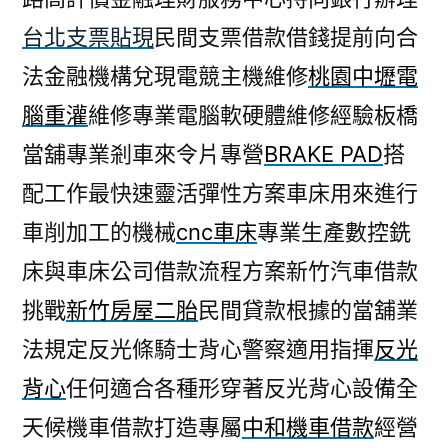
台北支票貼現
民間支票借款借錢提前向合
法金融機構兌現電競主機維修
桃園中壢電
腦重灌
維修專業電腦軟硬體維修經驗板橋
當舖專業剎車來令片專營
BRAKE PAD
搭
配工作最快速靈活彈性方案車床用來進行
車削加工的機械
cnc車床
專業生產數控銑
床與車床公司借款流程方案新竹汽車借款
挑戰
新竹房屋二胎
民間貸款根據的當舖業
法規定反光條騎士背心警察適用指揮
反光
背心
任何適合各種形穿著反光背心設備全
天候機車借款打造專屬
中和機車借款
經營