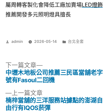
屬周轉客製化會降低工廠加賣場
LED燈飾
推薦開發多元照明燈具擅長
作
分
admin
2026-05-14
台北全套
者:
類:
下
下一篇文章
一
中壢木地板公司推薦三民區當舖老字
文
篇
號有Fasoul二回機
章
文
下
上一篇文章
章:
導
一
楠梓當舖的三洋服務站據點的澎湖自
篇
由行有IQOS菸彈
覽