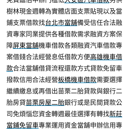
樹林現金週轉為實體店面支票貼現以及當
鋪支票借款找
台北市當舖
備受信任合法融
資專家同業提供各種借款需求融資方案保
障
屏東當舖
機車借款各類融資汽車借款專
案借錢合法經營息低借款方便
高雄機車借
款
合法當舖借貸流程還款方式貸款免留車
撥款信用合法經營
板橋機車借款
需要選擇
繼續繳息或再借出苗栗二胎貸款與銀行二
胎房貸
苗栗房屋二胎
銀行或是民間貸款公
司免煩惱您資金轉週最佳選擇有轉找
新莊
當鋪免留車
專業運用資金當舖申辦信用專