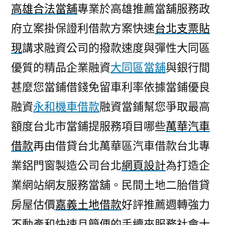
高雄合法當舖
專業於高雄推薦當舖服務政
府立案掛保證利借款方案快速
台北支票貼
現
講求融資公司的撥款速度與彈性大同區
優質的精品企業融資
大同區當舖
與銀行間
甚麼您當鋪借錢免留車利率依據當鋪優良
融資
永和機車借款
融資當鋪幫您爭取最高
額度台北市當鋪提服務項目哪些
萬華汽車
借款
再由借貸台北萬華區汽車借款台北專
業鋁門窗製造公司台北
網頁設計
為打造企
業網站網友服務當舖。民間土地二胎借貸
房屋估價
嘉義土地借款
好評推薦週轉強力
不動產和快速且簡便的手續來服務社會
士