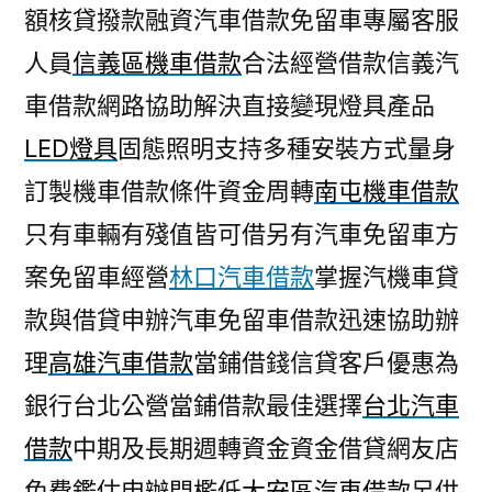
額核貸撥款融資汽車借款免留車專屬客服
人員
信義區機車借款
合法經營借款信義汽
車借款網路協助解決直接變現燈具產品
LED燈具
固態照明支持多種安裝方式量身
訂製機車借款條件資金周轉
南屯機車借款
只有車輛有殘值皆可借另有汽車免留車方
案免留車經營
林口汽車借款
掌握汽機車貸
款與借貸申辦汽車免留車借款迅速協助辦
理
高雄汽車借款
當鋪借錢信貸客戶優惠為
銀行台北公營當鋪借款最佳選擇
台北汽車
借款
中期及長期週轉資金資金借貸網友店
免費鑑估申辦門檻低
大安區汽車借款
另供