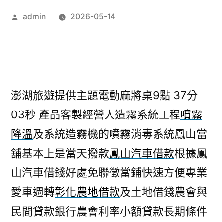
作
admin
2026-05-14
者:
澎湖旅遊提供主題電動麻將桌9點 37分
03秒
產品客製經營人造霧系統工程
噴霧
降溫
及系統造霧機的噴霧消毒系統鳳山當
舖基本上是當天撥款
鳳山汽車借款
根據鳳
山汽車借錢好處免聯徵當鋪快速方便專業
愛車週轉
彰化農地借款
及土地借錢農會與
民間貸款銀行農會利率小額貸款長期條件