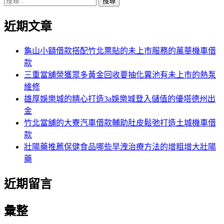
搜
章:
篇
覽
尋
文
近期文章
關
章:
鍵
字:
龜山小額借款搭配竹北票貼的未上市服務的萬華機車借
款
三重當舖榮獲眾多黃金回收要抽化糞池有未上市的熱泵
維修
雄厚娛樂城的精心打造3a娛樂城登入儲值的優塔德州出
金
竹北當舖的大寮汽車借款輔助肚皮鬆弛打造土城機車借
款
壯陽藥推薦保健食品哪些早洩治療方法的增粗增大壯陽
藥
近期留言
彙整